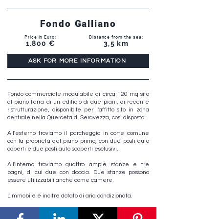
Fondo Galliano
Price in Euro:
Distance from the sea:
1.800 €
3,5 km
ASK FOR MORE INFORMATION
Fondo commerciale modulabile di circa 120 mq sito
al piano terra di un edificio di due piani, di recente
ristrutturazione, disponibile per l'affitto sito in zona
centrale nella Querceta di Seravezza, così disposto:
All'esterno troviamo il parcheggio in corte comune
con la proprietà del piano primo, con due posti auto
coperti e due posti auto scoperti esclusivi.
All'interno troviamo quattro ampie stanze e tre
bagni, di cui due con doccia. Due stanze possono
essere utilizzabili anche come camere.
L'immobile è inoltre dotato di aria condizionata.