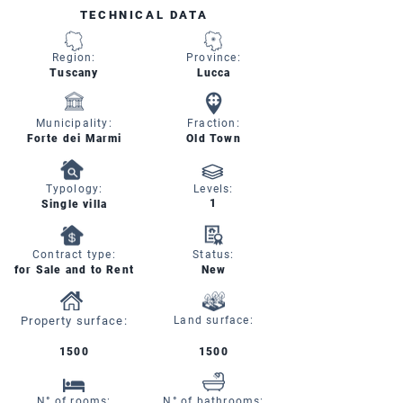
TECHNICAL DATA
Region:
Province:
Tuscany
Lucca
Municipality:
Fraction:
Forte dei Marmi
Old Town
Typology:
Levels:
1
Single villa
Contract type:
Status:
for Sale and to Rent
New
Property surface:
Land surface:
1500
1500
N° of rooms:
N° of bathrooms: