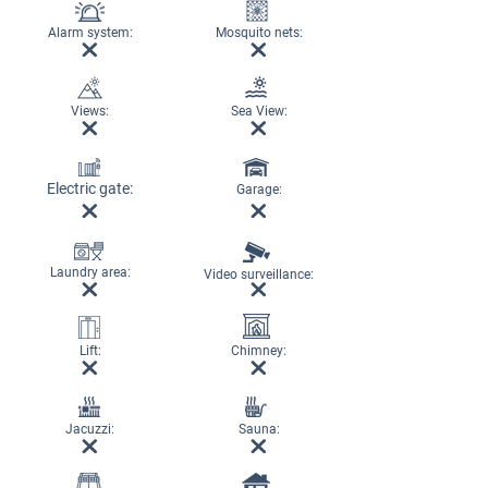
Alarm system:
Mosquito nets:
Views:
Sea View:
Electric gate:
Garage:
Laundry area:
Video surveillance:
Lift:
Chimney:
Jacuzzi:
Sauna: