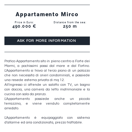
Appartamento Mirco
Price in Euro:
Distance from the sea:
490.000 €
250 m
ASK FOR MORE INFORMATION
Pratico Appartamento sito in pieno centro a Forte dei
Marmi, a pochissimi passi dal mare e dal Fortino.
L'Appartamento si trova al terzo piano di un palazzo
che non necessita di oneri condominiali, e possiede
una resede esterna privata di mq 12.
All'ingresso ci attende un salotto con TV, un bagno
con doccia, una camera da letto matrimoniale e la
cucina con sala da pranzo.
L'Appartamento possiede anche un piccolo
terrazzino, e viene venduto completamente
arredato.
L'Appartamento è equipaggiato con sistema
d'allarme ed aria condizionata, prezzo trattabile.