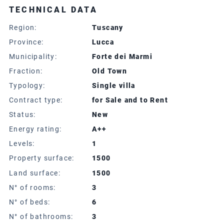
TECHNICAL DATA
Region:
Tuscany
Province:
Lucca
Municipality:
Forte dei Marmi
Fraction:
Old Town
Typology:
Single villa
Contract type:
for Sale and to Rent
Status:
New
Energy rating:
A++
Levels:
1
Property surface:
1500
Land surface:
1500
N° of rooms:
3
N° of beds:
6
N° of bathrooms:
3