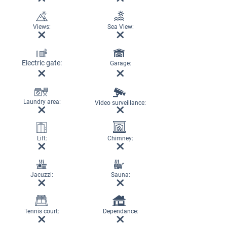
Views:
Sea View:
Electric gate:
Garage:
Laundry area:
Video surveillance:
Lift:
Chimney:
Jacuzzi:
Sauna:
Tennis court:
Dependance: