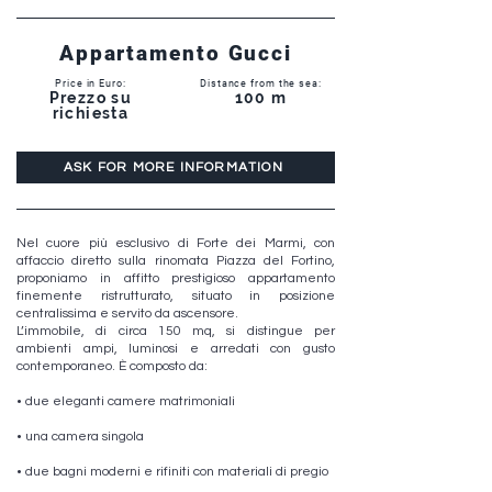
Appartamento Gucci
Price in Euro:
Distance from the sea:
Prezzo su
100 m
richiesta
ASK FOR MORE INFORMATION
Nel cuore più esclusivo di Forte dei Marmi, con
affaccio diretto sulla rinomata Piazza del Fortino,
proponiamo in affitto prestigioso appartamento
finemente ristrutturato, situato in posizione
centralissima e servito da ascensore.
L’immobile, di circa 150 mq, si distingue per
ambienti ampi, luminosi e arredati con gusto
contemporaneo. È composto da:
• due eleganti camere matrimoniali
• una camera singola
• due bagni moderni e rifiniti con materiali di pregio