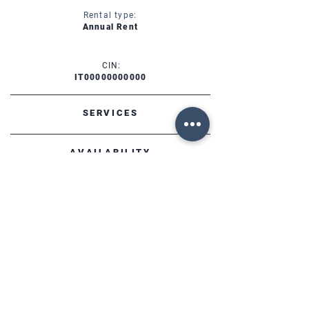
Rental type:
Annual Rent
CIN:
IT00000000000
SERVICES
AVAILABILITY
FORTE DEI MARMI (LU)
Via Provinciale, 60
Cap. 55042
Lorenzo:
+39 345 3411500
Matteo: +39 353 3204720