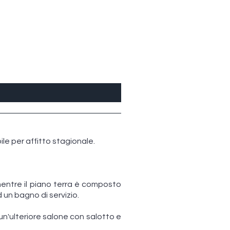
ile per affitto stagionale.
mentre il piano terra è composto
 un bagno di servizio.
un'ulteriore salone con salotto e