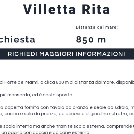
Villetta Rita
Distanza dal mare:
chiesta
850 m
RICHIEDI MAGGIORI INFORMAZIONI
 di Forte dei Marmi, a circa 800 m di distanza dal mare, disponib
lli più mansarda, ed è così disposta:
a coperta fornita con tavolo da pranzo e sedie da sdraio, 
, cucina e sala da pranzo, ed accesso al giardino sul retro, ed
ite scala interna ma anche tramite scala esterna, comprende 
e, un bagno con doccia e balcone esterno.