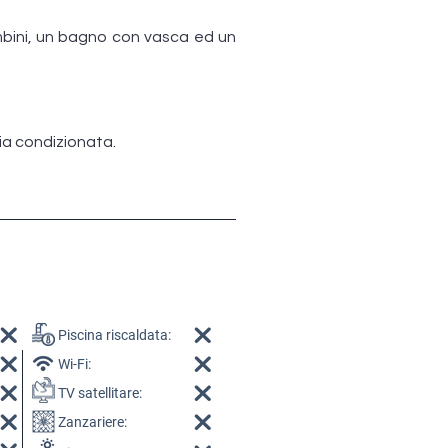
mbini, un bagno con vasca ed un
ria condizionata.
Piscina riscaldata:
Wi-Fi:
TV satellitare:
Zanzariere: