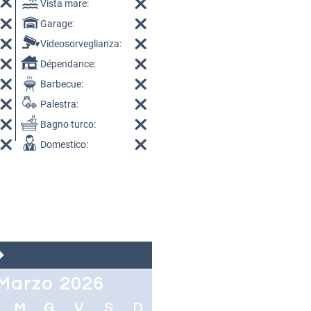
Vista mare:
Garage:
Videosorveglianza:
Dépendance:
Barbecue:
Palestra:
Bagno turco:
Domestico:
Marzo 2026
M
G
V
S
D