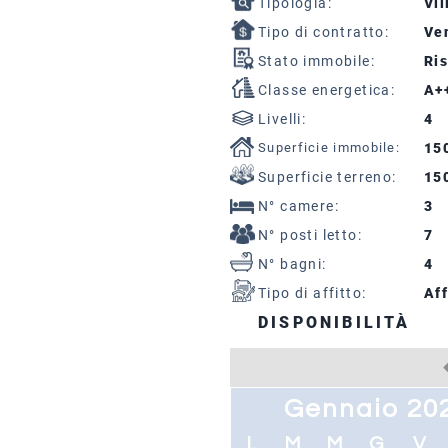
Tipologia:
Vil
Tipo di contratto:
Ven
Stato immobile:
Ris
Classe energetica:
A+
Livelli:
4
Superficie immobile:
15
Superficie terreno:
15
N° camere:
3
N° posti letto:
7
N° bagni:
4
Tipo di affitto:
Aff
DISPONIBILITÀ
Gennaio 20
L
M
M
G
V