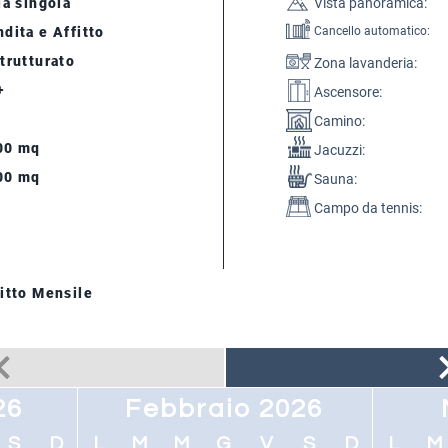
la singola
Vista panoramica:
dita e Affitto
Cancello automatico:
trutturato
Zona lavanderia:
+
Ascensore:
Camino:
00 mq
Jacuzzi:
00 mq
Sauna:
Campo da tennis:
itto Mensile
26
Febbraio 2026
S
D
L
M
M
G
V
S
D
L
M