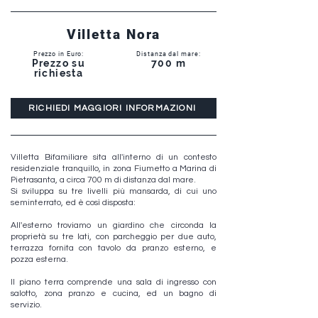
Villetta Nora
Prezzo in Euro:
Distanza dal mare:
Prezzo su
700 m
richiesta
RICHIEDI MAGGIORI INFORMAZIONI
Villetta Bifamiliare sita all'interno di un contesto
residenziale tranquillo, in zona Fiumetto a Marina di
Pietrasanta, a circa 700 m di distanza dal mare.
Si sviluppa su tre livelli più mansarda, di cui uno
seminterrato, ed è così disposta:
All'esterno troviamo un giardino che circonda la
proprietà su tre lati, con parcheggio per due auto,
terrazza fornita con tavolo da pranzo esterno, e
pozza esterna.
Il piano terra comprende una sala di ingresso con
salotto, zona pranzo e cucina, ed un bagno di
servizio.