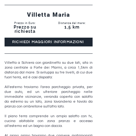
Villetta Maria
Prezzo in Euro:
Distanza dal mare:
Prezzo su
1,5 km
richiesta
RICHIEDI MAGGIORI INFORMAZIONI
Villetta a Schiera con giardinetto su due lati, sita in
zona centrale a Forte dei Marmi, a circa 1,5km di
distanza dal mare. Si sviluppa su tre livelli, di cui due
fuori terra, ed è così disposta:
All'esterno troviamo l'area parcheggio privata, per
due auto, ed un ulteriore parcheggio nelle
immediate vicinanze, veranda coperta con salotto
da esterno su un lato, zona lavanderia e tavolo da
pranzo con ombrellone sull'altro lato.
Il piano terra comprende un ampio salotto con tv,
cucina abitabile con zona pranzo e accesso
all'esterno ed un bagno con doccia.
Al piano primo troviamo due camere matrimoniali