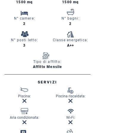
1500 mq
1500 mq
N° camere:
N° bagni:
2
2
N° posti letto:
Classe energetica:
3
A++
Tipo di affitto:
Affitto Mensile
SERVIZI
Piscina:
Piscina riscaldata:
Aria condizionata:
Wi-Fi: