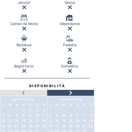
Jacuzzi:
Sauna:
Campo da tennis:
Dépendance:
Barbecue:
Palestra:
Bagno turco:
Domestico:
DISPONIBILITÀ
Gennaio 2026
Febbraio 2026
L
M
M
G
V
S
D
L
M
M
G
V
S
D
1
2
3
4
1
5
6
7
8
9
10
11
2
3
4
5
6
7
8
12
13
14
15
16
17
18
9
10
11
12
13
14
15
19
20
21
22
23
24
25
16
17
18
19
20
21
22
26
27
28
29
30
31
23
24
25
26
27
28