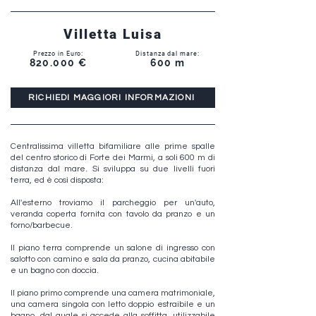
Villetta Luisa
Prezzo in Euro:
Distanza dal mare:
820.000 €
600 m
RICHIEDI MAGGIORI INFORMAZIONI
Centralissima villetta bifamiliare alle prime spalle
del centro storico di Forte dei Marmi, a soli 600 m di
distanza dal mare. Si sviluppa su due livelli fuori
terra, ed è così disposta:
All'esterno troviamo il parcheggio per un'auto,
veranda coperta fornita con tavolo da pranzo e un
forno/barbecue.
Il piano terra comprende un salone di ingresso con
salotto con camino e sala da pranzo, cucina abitabile
e un bagno con doccia.
Il piano primo comprende una camera matrimoniale,
una camera singola con letto doppio estraibile e un
bagno, dal quale si accede alla soffitta, utilizzabile