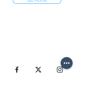
Go Home
FORTE DEI MARMI (LU)
Via Provinciale, 60
Cap. 55042
Lorenzo:
+39 345 3411500
Matteo: +39 353 3204720
Telefono: +39 0584 345992
email:
info@agenziahorizon.com
SEGUICI
Informativa sulla Privacy, GDPR 2016/679
HORIZON S.R.L. | P.I.
02772000465
Copyright © 2026 | foto e testi di proprietà di
Lorenzo Giannaccini | Inc. All Rights Reserved.
NEWSLETTER