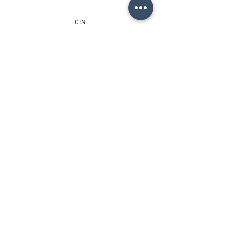
CIN:
IT00000000000
SERVIZI
DISPONIBILITÀ
FORTE DEI MARMI (LU)
Via Provinciale, 60
Cap. 55042
Lorenzo:
+39 345 3411500
Matteo: +39 353 3204720
Telefono: +39 0584 345992
email:
info@agenziahorizon.com
SEGUICI