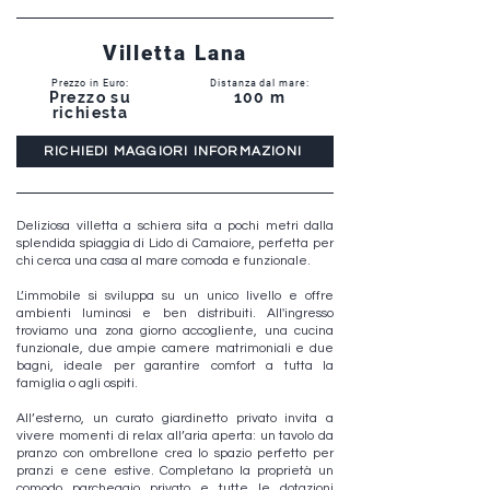
Villetta Lana
Prezzo in Euro:
Distanza dal mare:
Prezzo su
100 m
richiesta
RICHIEDI MAGGIORI INFORMAZIONI
Deliziosa villetta a schiera sita a pochi metri dalla
splendida spiaggia di Lido di Camaiore, perfetta per
chi cerca una casa al mare comoda e funzionale.
L’immobile si sviluppa su un unico livello e offre
ambienti luminosi e ben distribuiti. All'ingresso
troviamo una zona giorno accogliente, una cucina
funzionale, due ampie camere matrimoniali e due
bagni, ideale per garantire comfort a tutta la
famiglia o agli ospiti.
All’esterno, un curato giardinetto privato invita a
vivere momenti di relax all’aria aperta: un tavolo da
pranzo con ombrellone crea lo spazio perfetto per
pranzi e cene estive. Completano la proprietà un
comodo parcheggio privato e tutte le dotazioni