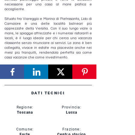
necessarie per una casa al mare pratica e
accogliente.
Situato tra Viareggio e Marina di Pietrasanta, Lido di
Camaiore è una delle località balneari più
apprezzate della Versilia. Con il suo lungo viale a
mare, le spiagge attrezzate e i numerosi ristoranti e
locali, è il luogo ideale per chi cerca una vacanza
rilassante senza rinunciare ai servizi. La zona è ben
collegata, vivace in estate ma piacevole anche nei
mesi più tranquilli, rendendola perfetta sia come
casa vacanze che come investimento.
DATI TECNICI
Regione:
Provincia:
Toscana
Lucca
Comune:
Frazione:
Forte
Centro storico