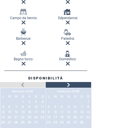
Campo da tennis:
Dépendance:
Barbecue:
Palestra:
Bagno turco:
Domestico:
DISPONIBILITÀ
Gennaio 2026
Febbraio 2026
L
M
M
G
V
S
D
L
M
M
G
V
S
D
1
2
3
4
1
5
6
7
8
9
10
11
2
3
4
5
6
7
8
12
13
14
15
16
17
18
9
10
11
12
13
14
15
19
20
21
22
23
24
25
16
17
18
19
20
21
22
26
27
28
29
30
31
23
24
25
26
27
28