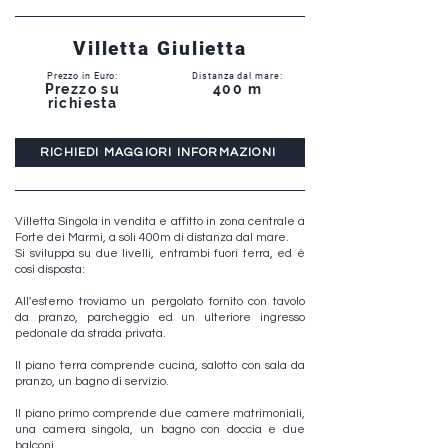
Villetta Giulietta
Prezzo in Euro:
Distanza dal mare:
Prezzo su
400 m
richiesta
RICHIEDI MAGGIORI INFORMAZIONI
Villetta Singola in vendita e affitto in zona centrale a
Forte dei Marmi, a soli 400m di distanza dal mare.
Si sviluppa su due livelli, entrambi fuori terra, ed è
così disposta:
All'esterno troviamo un pergolato fornito con tavolo
da pranzo, parcheggio ed un ulteriore ingresso
pedonale da strada privata.
Il piano terra comprende cucina, salotto con sala da
pranzo, un bagno di servizio.
Il piano primo comprende due camere matrimoniali,
una camera singola, un bagno con doccia e due
balconi.