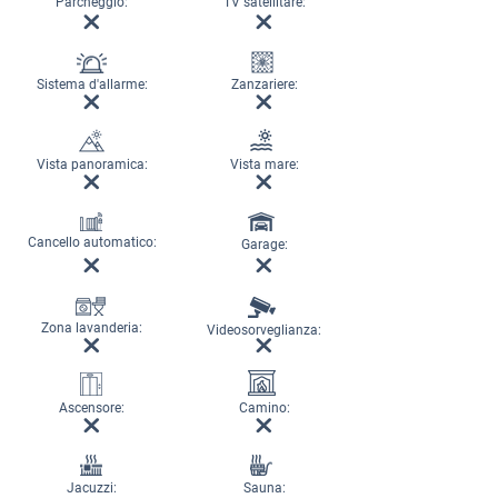
Parcheggio:
TV satellitare:
Sistema d'allarme:
Zanzariere:
Vista panoramica:
Vista mare:
Cancello automatico:
Garage:
Zona lavanderia:
Videosorveglianza:
Ascensore:
Camino:
Jacuzzi:
Sauna: