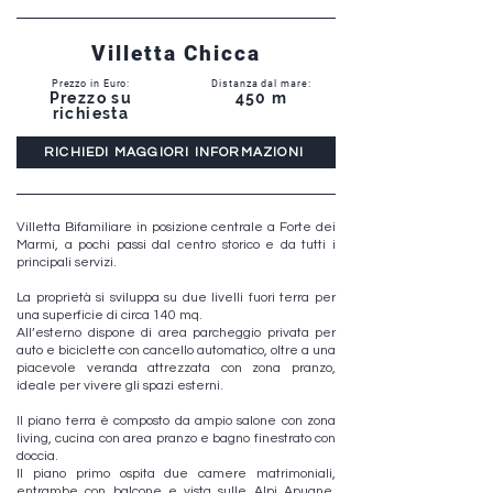
Villetta Chicca
Prezzo in Euro:
Distanza dal mare:
Prezzo su
450 m
richiesta
RICHIEDI MAGGIORI INFORMAZIONI
Villetta Bifamiliare in posizione centrale a Forte dei
Marmi, a pochi passi dal centro storico e da tutti i
principali servizi.
La proprietà si sviluppa su due livelli fuori terra per
una superficie di circa 140 mq.
All’esterno dispone di area parcheggio privata per
auto e biciclette con cancello automatico, oltre a una
piacevole veranda attrezzata con zona pranzo,
ideale per vivere gli spazi esterni.
Il piano terra è composto da ampio salone con zona
living, cucina con area pranzo e bagno finestrato con
doccia.
Il piano primo ospita due camere matrimoniali,
entrambe con balcone e vista sulle Alpi Apuane,