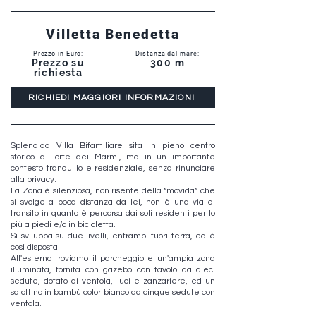
Villetta Benedetta
Prezzo in Euro:
Distanza dal mare:
Prezzo su
300 m
richiesta
RICHIEDI MAGGIORI INFORMAZIONI
Splendida Villa Bifamiliare sita in pieno centro
storico a Forte dei Marmi, ma in un importante
contesto tranquillo e residenziale, senza rinunciare
alla privacy.
La Zona è silenziosa, non risente della “movida” che
si svolge a poca distanza da lei, non è una via di
transito in quanto è percorsa dai soli residenti per lo
più a piedi e/o in bicicletta.
Si sviluppa su due livelli, entrambi fuori terra, ed è
così disposta:
All'esterno troviamo il parcheggio e un'ampia zona
illuminata, fornita con gazebo con tavolo da dieci
sedute, dotato di ventola, luci e zanzariere, ed un
salottino in bambù color bianco da cinque sedute con
ventola.