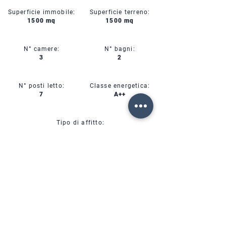
Superficie immobile:
Superficie terreno:
1500 mq
1500 mq
N° camere:
N° bagni:
3
2
N° posti letto:
Classe energetica:
7
A++
Tipo di affitto:
Affitto Mensile
CIN:
IT00000000000
SERVIZI
DISPONIBILITÀ