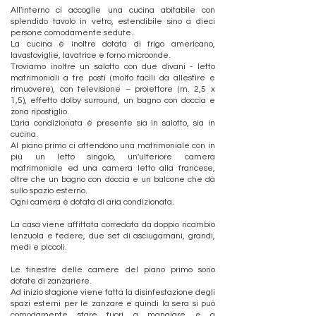
All'interno ci accoglie una cucina abitabile con
splendido tavolo in vetro, estendibile sino a dieci
persone comodamente sedute.
La cucina è inoltre dotata di frigo americano,
lavastoviglie, lavatrice e forno microonde.
Troviamo inoltre un salotto con due divani - letto
matrimoniali a tre posti (molto facili da allestire e
rimuovere), con televisione – proiettore (m. 2,5 x
1,5), effetto dolby surround, un bagno con doccia e
zona ripostiglio.
L'aria condizionata è presente sia in salotto, sia in
cucina.
Al piano primo ci attendono una matrimoniale con in
più un letto singolo, un'ulteriore camera
matrimoniale ed una camera letto alla francese,
oltre che un bagno con doccia e un balcone che dà
sullo spazio esterno.
Ogni camera è dotata di aria condizionata.
La casa viene affittata corredata da doppio ricambio
lenzuola e federe, due set di asciugamani, grandi,
medi e piccoli.
Le finestre delle camere del piano primo sono
dotate di zanzariere.
Ad inizio stagione viene fatta la disinfestazione degli
spazi esterni per le zanzare e quindi la sera si può
comodamente stare fuori a mangiare e a