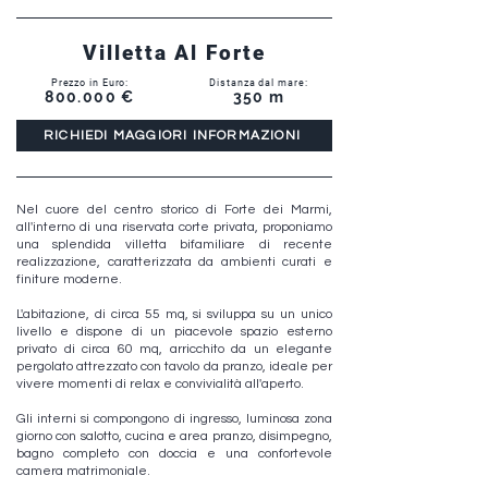
Villetta Al Forte
Prezzo in Euro:
Distanza dal mare:
800.000 €
350 m
RICHIEDI MAGGIORI INFORMAZIONI
Nel cuore del centro storico di Forte dei Marmi,
all'interno di una riservata corte privata, proponiamo
una splendida villetta bifamiliare di recente
realizzazione, caratterizzata da ambienti curati e
finiture moderne.
L'abitazione, di circa 55 mq, si sviluppa su un unico
livello e dispone di un piacevole spazio esterno
privato di circa 60 mq, arricchito da un elegante
pergolato attrezzato con tavolo da pranzo, ideale per
vivere momenti di relax e convivialità all'aperto.
Gli interni si compongono di ingresso, luminosa zona
giorno con salotto, cucina e area pranzo, disimpegno,
bagno completo con doccia e una confortevole
camera matrimoniale.