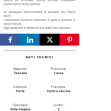
doccia ed un'ampia stanza armadi, utilizzabile
anche come terza camera.
La consegna dell'immobile è prevista per Marzo
2027.
I pavimenti verranno realizzati in gres e parquet in
varie finiture.
Ogni proprietà è dotata di due posti auto esclusivi.
DATI TECNICI
Regione:
Provincia:
Toscana
Lucca
Comune:
Frazione:
Forte
Centro storico
Tipologia:
Livelli:
Villa singola
2