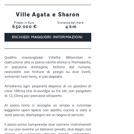
Ville Agata e Sharon
Prezzo in Euro:
Distanza dal mare:
650.000 €
4 km
RICHIEDI MAGGIORI INFORMAZIONI
Quattro meravigliose Villette Bifamiliari in
costruzione site in pieno centro storico a Pietrasanta,
in posizione strategica, lontano dal rumore,
realizzate con finiture di pregio su due livelli,
entrambi fuori terra, e così disposte:
All'esterno ogni proprietà dispone di un giardino di
circa 166mq che la avvolge su tre lati, con pergolato
di 12,33mq per pranzare all'aperto.
Al piano terra ci accoglie un ampio e luminoso
soggiorno open space con salotto, cucina a vista e
zona pranzo, disimpegno ed un bagno di servizio.
Il piano primo comprende due camere matrimoniali
di cui una avente un balcone privato, due bagni con