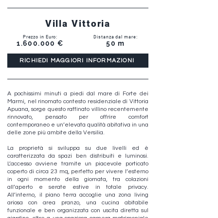
Villa Vittoria
Prezzo in Euro:
Distanza dal mare:
1.600.000
€
50 m
RICHIEDI MAGGIORI INFORMAZIONI
A pochissimi minuti a piedi dal mare di Forte dei
Marmi, nel rinomato contesto residenziale di Vittoria
Apuana, sorge questo raffinato villino recentemente
rinnovato, pensato per offrire comfort
contemporaneo e un’elevata qualità abitativa in una
delle zone più ambite della Versilia.
La proprietà si sviluppa su due livelli ed è
caratterizzata da spazi ben distribuiti e luminosi.
L’accesso avviene tramite un piacevole porticato
coperto di circa 23 mq, perfetto per vivere l’esterno
in ogni momento della giornata, tra colazioni
all’aperto e serate estive in totale privacy.
All’interno, il piano terra accoglie una zona living
ariosa con area pranzo, una cucina abitabile
funzionale e ben organizzata con uscita diretta sul