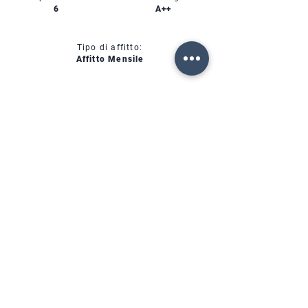
6
A++
Tipo di affitto:
Affitto Mensile
CIN:
IT00000000000
SERVIZI
DISPONIBILITÀ
FORTE DEI MARMI (LU)
Via Provinciale, 60