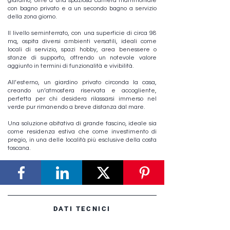
giardino, oltre a una spaziosa camera matrimoniale
con bagno privato e a un secondo bagno a servizio
della zona giorno.
Il livello seminterrato, con una superficie di circa 98
mq, ospita diversi ambienti versatili, ideali come
locali di servizio, spazi hobby, area benessere o
stanze di supporto, offrendo un notevole valore
aggiunto in termini di funzionalità e vivibilità.
All’esterno, un giardino privato circonda la casa,
creando un’atmosfera riservata e accogliente,
perfetta per chi desidera rilassarsi immerso nel
verde pur rimanendo a breve distanza dal mare.
Una soluzione abitativa di grande fascino, ideale sia
come residenza estiva che come investimento di
pregio, in una delle località più esclusive della costa
toscana.
DATI TECNICI