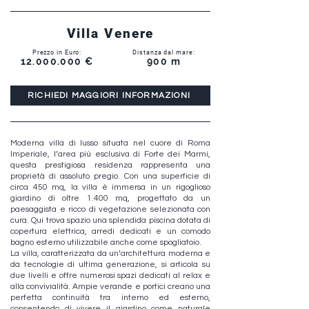
Villa Venere
Prezzo in Euro:
Distanza dal mare:
12.000.000
€
900 m
RICHIEDI MAGGIORI INFORMAZIONI
Moderna villa di lusso situata nel cuore di Roma
Imperiale, l’area più esclusiva di Forte dei Marmi,
questa prestigiosa residenza rappresenta una
proprietà di assoluto pregio. Con una superficie di
circa 450 mq, la villa è immersa in un rigoglioso
giardino di oltre 1.400 mq, progettato da un
paesaggista e ricco di vegetazione selezionata con
cura. Qui trova spazio una splendida piscina dotata di
copertura elettrica, arredi dedicati e un comodo
bagno esterno utilizzabile anche come spogliatoio.
La villa, caratterizzata da un’architettura moderna e
da tecnologie di ultima generazione, si articola su
due livelli e offre numerosi spazi dedicati al relax e
alla convivialità. Ampie verande e portici creano una
perfetta continuità tra interno ed esterno,
consentendo di vivere il giardino come naturale