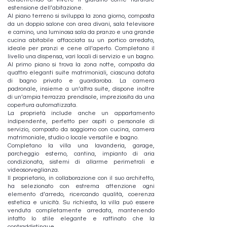
estensione dell’abitazione.
Al piano terreno si sviluppa la zona giorno, composta
da un doppio salone con area divani, sala televisore
e camino, una luminosa sala da pranzo e una grande
cucina abitabile affacciata su un portico arredato,
ideale per pranzi e cene all’aperto. Completano il
livello una dispensa, vari locali di servizio e un bagno.
Al primo piano si trova la zona notte, composta da
quattro eleganti suite matrimoniali, ciascuna dotata
di bagno privato e guardaroba. La camera
padronale, insieme a un’altra suite, dispone inoltre
di un’ampia terrazza prendisole, impreziosita da una
copertura automatizzata.
La proprietà include anche un appartamento
indipendente, perfetto per ospiti o personale di
servizio, composto da soggiorno con cucina, camera
matrimoniale, studio o locale versatile e bagno.
Completano la villa una lavanderia, garage,
parcheggio esterno, cantina, impianto di aria
condizionata, sistemi di allarme perimetrali e
videosorveglianza.
Il proprietario, in collaborazione con il suo architetto,
ha selezionato con estrema attenzione ogni
elemento d’arredo, ricercando qualità, coerenza
estetica e unicità. Su richiesta, la villa può essere
venduta completamente arredata, mantenendo
intatto lo stile elegante e raffinato che la
contraddistingue.