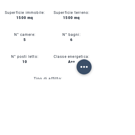
Superficie immobile:
Superficie terreno:
1500 mq
1500 mq
N° camere:
N° bagni:
5
6
N° posti letto:
Classe energetica:
10
A++
Tipo di affitto:
Affitto Mensile
CIN:
IT00000000000
SERVIZI