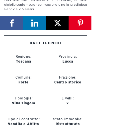
Una residenza esclusiva e impeccabile, un vero
gioiello contemporaneo incastonato nella prestigiosa
Perla della Versilia.
DATI TECNICI
Regione:
Provincia:
Toscana
Lucca
Comune:
Frazione:
Forte
Centro storico
Tipologia:
Livelli:
Villa singola
2
Tipo di contratto:
Stato immobile:
Vendita e Affitto
Ristrutturato