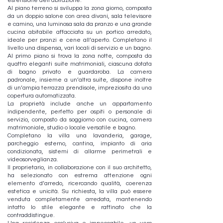
estensione dell’abitazione.
Al piano terreno si sviluppa la zona giorno, composta
da un doppio salone con area divani, sala televisore
e camino, una luminosa sala da pranzo e una grande
cucina abitabile affacciata su un portico arredato,
ideale per pranzi e cene all’aperto. Completano il
livello una dispensa, vari locali di servizio e un bagno.
Al primo piano si trova la zona notte, composta da
quattro eleganti suite matrimoniali, ciascuna dotata
di bagno privato e guardaroba. La camera
padronale, insieme a un’altra suite, dispone inoltre
di un’ampia terrazza prendisole, impreziosita da una
copertura automatizzata.
La proprietà include anche un appartamento
indipendente, perfetto per ospiti o personale di
servizio, composto da soggiorno con cucina, camera
matrimoniale, studio o locale versatile e bagno.
Completano la villa una lavanderia, garage,
parcheggio esterno, cantina, impianto di aria
condizionata, sistemi di allarme perimetrali e
videosorveglianza.
Il proprietario, in collaborazione con il suo architetto,
ha selezionato con estrema attenzione ogni
elemento d’arredo, ricercando qualità, coerenza
estetica e unicità. Su richiesta, la villa può essere
venduta completamente arredata, mantenendo
intatto lo stile elegante e raffinato che la
contraddistingue.