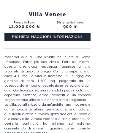
Villa Venere
Prezzo in Euro:
Distanza dal mare:
12.000.000
€
900 m
RICHIEDI MAGGIORI INFORMAZIONI
Moderna villa di lusso situata nel cuore di Roma
Imperiale, l’area più esclusiva di Forte dei Marmi,
questa prestigiosa residenza rappresenta una
proprietà di assoluto pregio. Con una superficie di
circa 450 mq, la villa è immersa in un rigoglioso
giardino di oltre 1.400 mq, progettato da un
paesaggista e ricco di vegetazione selezionata con
cura. Qui trova spazio una splendida piscina dotata di
copertura elettrica, arredi dedicati e un comodo
bagno esterno utilizzabile anche come spogliatoio.
La villa, caratterizzata da un’architettura moderna e
da tecnologie di ultima generazione, si articola su
due livelli e offre numerosi spazi dedicati al relax e
alla convivialità. Ampie verande e portici creano una
perfetta continuità tra interno ed esterno,
consentendo di vivere il giardino come naturale