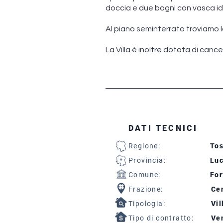
doccia e due bagni con vasca id
Al piano seminterrato troviamo l
La Villa è inoltre dotata di canc
DATI TECNICI
Regione:
To
Provincia:
Lu
Comune:
For
Frazione:
Cen
Tipologia:
Vil
Tipo di contratto:
Ven