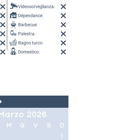
Videosorveglianza:
Dépendance:
Barbecue:
Palestra:
Bagno turco:
Domestico:
Marzo 2026
M
G
V
S
D
1