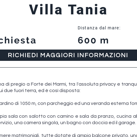
Villa Tania
Distanza dal mare:
chiesta
600 m
RICHIEDI MAGGIORI INFORMAZIONI
na di pregio a Forte dei Marmi, tra l'assoluta privacy e tranquil
 cui due fuori terra, ed è così disposta:
iardino di 1050 m, con parcheggio ed una veranda esterna for
pia sala con salotto con camino e sala da pranzo, cucina a
rvizio, una camera singola, un bagno con doccia ed il garage.
mere matrimoniali, tutte dotate di ampio balcone privato, 