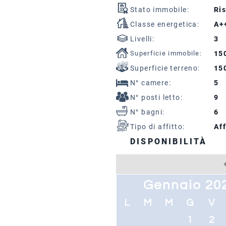
Stato immobile:
Ris
Classe energetica:
A+
Livelli:
3
Superficie immobile:
15
Superficie terreno:
15
N° camere:
5
N° posti letto:
9
N° bagni:
6
Tipo di affitto:
Aff
DISPONIBILITÀ
Gennaio 20
L
M
M
G
V
1
2