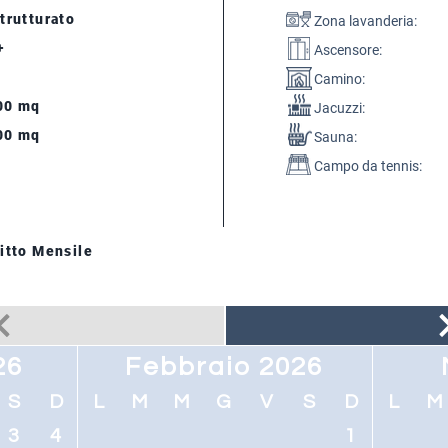
trutturato
Zona lavanderia:
+
Ascensore:
Camino:
00 mq
Jacuzzi:
00 mq
Sauna:
Campo da tennis:
itto Mensile
26
Febbraio 2026
S
D
L
M
M
G
V
S
D
L
M
3
4
1