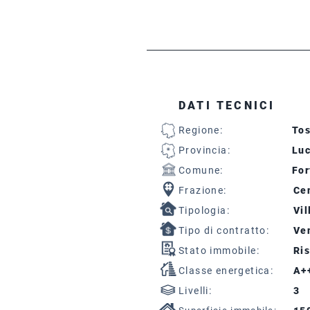
DATI TECNICI
Regione:
To
Provincia:
Lu
Comune:
For
Frazione:
Cen
Tipologia:
Vil
Tipo di contratto:
Ven
Stato immobile:
Ris
Classe energetica:
A+
Livelli:
3