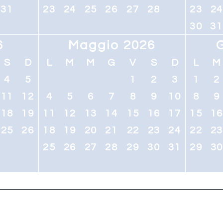
31
23
24
25
26
27
28
23
2
30
31
6
Maggio 2026
S
D
L
M
M
G
V
S
D
L
M
4
5
1
2
3
1
2
11
12
4
5
6
7
8
9
10
8
9
18
19
11
12
13
14
15
16
17
15
1
25
26
18
19
20
21
22
23
24
22
2
25
26
27
28
29
30
31
29
3