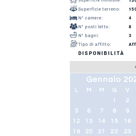
Superficie immobile:
15
Superficie terreno:
15
N° camere:
4
N° posti letto:
8
N° bagni:
3
Tipo di affitto:
Aff
DISPONIBILITÀ
Gennaio 20
L
M
M
G
V
1
2
5
6
7
8
9
12
13
14
15
16
19
20
21
22
23