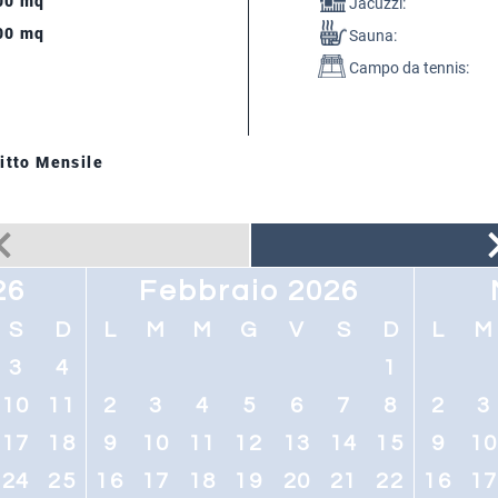
00 mq
Jacuzzi:
00 mq
Sauna:
Campo da tennis:
itto Mensile
26
Febbraio 2026
S
D
L
M
M
G
V
S
D
L
M
3
4
1
10
11
2
3
4
5
6
7
8
2
3
17
18
9
10
11
12
13
14
15
9
1
24
25
16
17
18
19
20
21
22
16
1