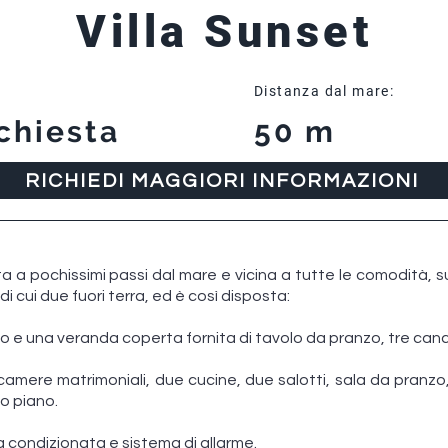
Villa Sunset
Distanza dal mare:
chiesta
50 m
RICHIEDI MAGGIORI INFORMAZIONI
ita a pochissimi passi dal mare e vicina a tutte le comodità, su
, di cui due fuori terra, ed è così disposta:
o e una veranda coperta fornita di tavolo da pranzo, tre cancel
amere matrimoniali, due cucine, due salotti, sala da pranzo,
o piano.
ria condizionata e sistema di allarme.