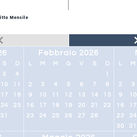
itto Mensile
26
Febbraio 2026
S
D
L
M
M
G
V
S
D
L
M
3
4
1
10
11
2
3
4
5
6
7
8
2
3
17
18
9
10
11
12
13
14
15
9
1
24
25
16
17
18
19
20
21
22
16
1
31
23
24
25
26
27
28
23
2
30
31