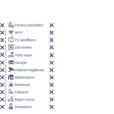
Piscina riscaldata:
Wi-Fi:
TV satellitare:
Zanzariere:
Vista mare:
Garage:
Videosorveglianza:
Dépendance:
Barbecue:
Palestra:
Bagno turco:
Domestico: