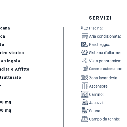
SERVIZI
scana
Piscina:
cca
Aria condizionata:
te
Parcheggio:
tro storico
Sistema d'allarme:
la singola
Vista panoramica:
dita e Affitto
Cancello automatico:
trutturato
Zona lavanderia:
+
Ascensore:
Camino:
00 mq
Jacuzzi:
00 mq
Sauna:
Campo da tennis: