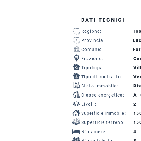
DATI TECNICI
Regione:
To
Provincia:
Lu
Comune:
For
Frazione:
Cen
Tipologia:
Vil
Tipo di contratto:
Ven
Stato immobile:
Ris
Classe energetica:
A+
Livelli:
2
Superficie immobile:
15
Superficie terreno:
15
N° camere:
4
N° posti letto:
8