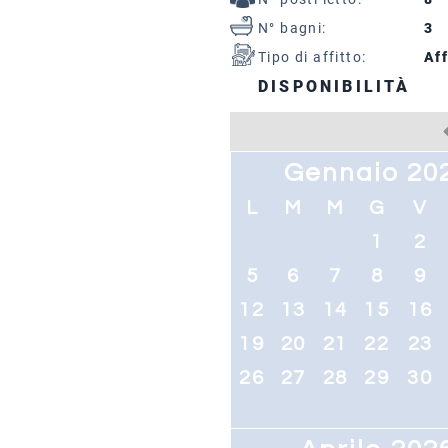
N° bagni:
3
Tipo di affitto:
Aff
DISPONIBILITÀ
Gennaio 20
L
M
M
G
V
1
2
5
6
7
8
9
12
13
14
15
16
19
20
21
22
23
26
27
28
29
30