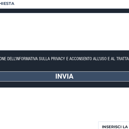
IONE DELL'INFORMATIVA SULLA PRIVACY E ACCONSENTO ALL'USO E AL TRATTA
INVIA
FORTE DEI MARMI (LU)
NEWSLETTER
Via Provinciale, 60
Completa il form p
Cap. 55042
Riceverai aggior
Lorenzo: +39 345 3411500
Matteo: +39 353 3204720