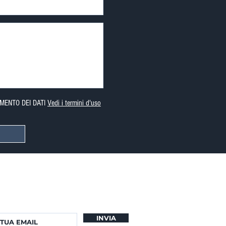
MENTO DEI DATI
Vedi i termini d'uso
er iscriverti alla mia newsletter.
namenti sulle nuove proprietà.
INVIA