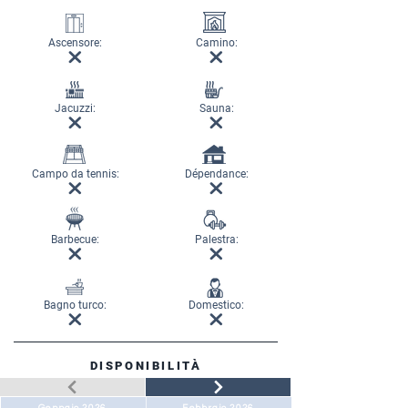
Ascensore:
Camino:
Jacuzzi:
Sauna:
Campo da tennis:
Dépendance:
Barbecue:
Palestra:
Bagno turco:
Domestico:
DISPONIBILITÀ