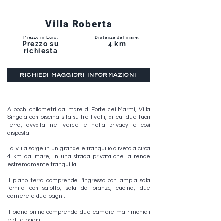
Villa Roberta
Prezzo in Euro:
Distanza dal mare:
Prezzo su
4 km
richiesta
RICHIEDI MAGGIORI INFORMAZIONI
A pochi chilometri dal mare di Forte dei Marmi, Villa
Singola con piscina sita su tre livelli, di cui due fuori
terra, avvolta nel verde e nella privacy e così
disposta:
La Villa sorge in un grande e tranquillo oliveto a circa
4 km dal mare, in una strada privata che la rende
estremamente tranquilla.
Il piano terra comprende l'ingresso con ampia sala
fornita con salotto, sala da pranzo, cucina, due
camere e due bagni.
Il piano primo comprende due camere matrimoniali
e due bagni.