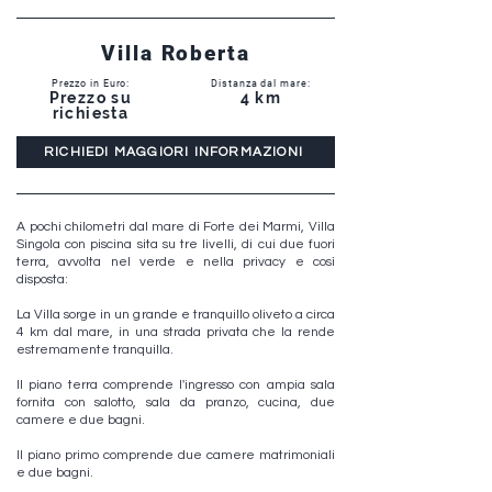
Villa Roberta
Prezzo in Euro:
Distanza dal mare:
Prezzo su
4 km
richiesta
RICHIEDI MAGGIORI INFORMAZIONI
A pochi chilometri dal mare di Forte dei Marmi, Villa
Singola con piscina sita su tre livelli, di cui due fuori
terra, avvolta nel verde e nella privacy e così
disposta:
La Villa sorge in un grande e tranquillo oliveto a circa
4 km dal mare, in una strada privata che la rende
estremamente tranquilla.
Il piano terra comprende l'ingresso con ampia sala
fornita con salotto, sala da pranzo, cucina, due
camere e due bagni.
Il piano primo comprende due camere matrimoniali
e due bagni.