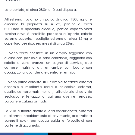
persefone.
La proprietà, di circa 280mq, è così disposta:
All'esterno troviamo un parco di circa 1500mq che
circonda la proprietà su 4 lati, piscina di circa
60,90mq a specchio d'acqua, portico coperto vista
piscina dove è possibile pranzare all'aperto, salotto
esterno coperto, ripostiglio esterno di circa 12mq e
copertura per ricovero mezzi di circa 25m.
Il piano terra consiste in un ampio soggiorno con
cucina con penisola e zona colazione, soggiorno con
salotto e zona pranzo, un bagno di servizio, due
camere matrimoniali, entrambe con bagno con
doccia, zona lavanderia e centrale termica.
Il piano primo consiste in un'ampia terrazza esterna
accessibile mediante scala a chiocciola esterna,
quattro camere matrimoniali, tutte dotate di servizio
esclusivo e terrazzo, di cui una avente terrazzo,
balcone e cabina armadi.
La villa è inoltre dotata di aria condizionata, sistema
di allarme, riscaldamento al pavimento, aria trattata
pannelli solari per acqua calda e fotovoltaici con
batterie di accumulo.