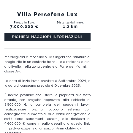
Villa Persefone Lux
Prezzo in Euro:
Distanza dal mare:
7.000.000
€
1,2 km
RICHIEDI MAGGIORI INFORMAZIONI
Meravigliosa e moderna Villa Singola con rifiniture di
pregio, sita in un contesto tranquillo e residenziale di
alto livello, nella zona centrale di Forte dei Marmi, in
classe A+.
La data di inzio lavori prevista è Settembre 2024, e
la data di consegna prevista è Dicembre 2025.
È inoltre possibile acquistare la proprietà allo stato
attuale, con progetto approvato, alla richiesta di
3.800.000
€, o completa dei seguenti lavori:
realizzazione piscina, cappotto esterno con
conseguente aumento di due classi energetiche e
sostituzione serramenti esterni, alla richiesta di
4.600.000
€, come meglio descritta a questo link:
https://www.agenziahorizon.com/immobili/villa-