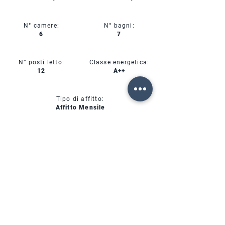
N° camere:
N° bagni:
6
7
N° posti letto:
Classe energetica:
12
A++
Tipo di affitto:
Affitto Mensile
CIN:
IT00000000000
SERVIZI
DISPONIBILITÀ