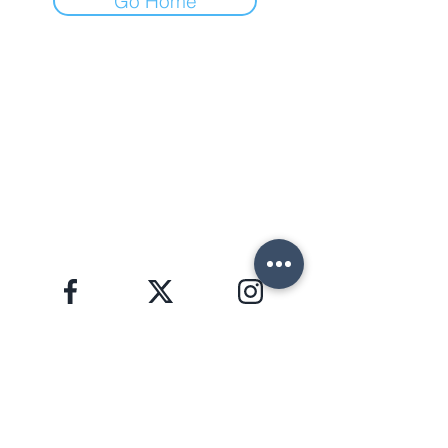
Go Home
FORTE DEI MARMI (LU)
Via Provinciale, 60
Cap. 55042
Lorenzo:
+39 345 3411500
Matteo: +39 353 3204720
Telefono: +39 0584 345992
email:
info@agenziahorizon.com
SEGUICI
Informativa sulla Privacy, GDPR 2016/679
HORIZON S.R.L. | P.I.
02772000465
Copyright © 2026 | foto e testi di proprietà di
Lorenzo Giannaccini | Inc. All Rights Reserved.
NEWSLETTER