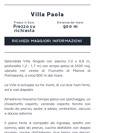
Villa Paola
Prezzo in Euro:
Distanza dal mare:
Prezzo su
900 m
richiesta
RICHIEDI MAGGIORI INFORMAZIONI
Splendida Villa Singola con piscina (12 x 6,6 m,
profondità 1,2 - 1,7 m) con ampio parco di 5500 mq,
ubicata nel verde di Fiumetto di Marina di
Pietrasanta, a circa 900 m dal mare.
La Villa si sviluppa su tre livelli, di cui due fuori terra,
ed è così disposta:
All'esterno troviamo l'ampio parco con parcheggio, un
chioschetto coperto, veranda coperta fornita con
tavolo da pranzo, sedie a sdraio, ombrelloni, Jacuzzi
e doccia esterna.
Il piano terra è composto da ingresso, salotto con
camino, sala da pranzo, cucina abitabile con doppio
accesso, anche dall'esterno, due bagni con doccia,