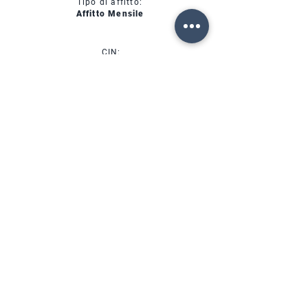
Tipo di affitto:
Affitto Mensile
CIN:
IT00000000000
SERVIZI
DISPONIBILITÀ
FORTE DEI MARMI (LU)
Via Provinciale, 60
Cap. 55042
Lorenzo:
+39 345 3411500
Matteo: +39 353 3204720
Telefono: +39 0584 345992
email:
info@agenziahorizon.com