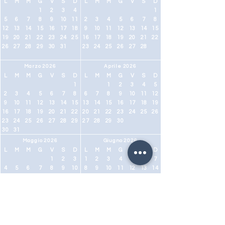
L
M
M
G
V
S
D
L
M
M
G
V
S
D
1
2
3
4
1
5
6
7
8
9
10
11
2
3
4
5
6
7
8
12
13
14
15
16
17
18
9
10
11
12
13
14
15
19
20
21
22
23
24
25
16
17
18
19
20
21
22
26
27
28
29
30
31
23
24
25
26
27
28
Marzo 2026
Aprile 2026
L
M
M
G
V
S
D
L
M
M
G
V
S
D
1
1
2
3
4
5
2
3
4
5
6
7
8
6
7
8
9
10
11
12
9
10
11
12
13
14
15
13
14
15
16
17
18
19
16
17
18
19
20
21
22
20
21
22
23
24
25
26
23
24
25
26
27
28
29
27
28
29
30
30
31
Maggio 2026
Giugno 2026
L
M
M
G
V
S
D
L
M
M
G
V
S
D
1
2
3
1
2
3
4
5
6
7
4
5
6
7
8
9
10
8
9
10
11
12
13
14
11
12
13
14
15
16
17
15
16
17
18
19
20
21
18
19
20
21
22
23
24
22
23
24
25
26
27
28
25
26
27
28
29
30
31
29
30