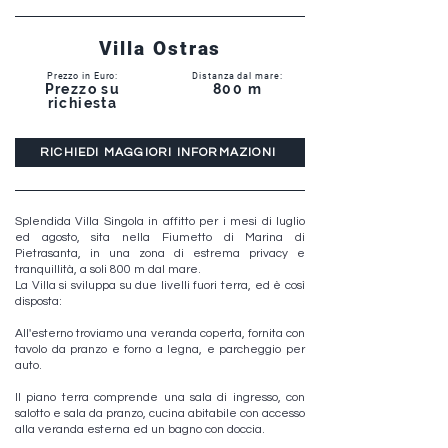
Villa Ostras
Prezzo in Euro:
Distanza dal mare:
Prezzo su
800 m
richiesta
RICHIEDI MAGGIORI INFORMAZIONI
Splendida Villa Singola in affitto per i mesi di luglio
ed agosto, sita nella Fiumetto di Marina di
Pietrasanta, in una zona di estrema privacy e
tranquillità, a soli 800 m dal mare.
La Villa si sviluppa su due livelli fuori terra, ed è così
disposta:
All'esterno troviamo una veranda coperta, fornita con
tavolo da pranzo e forno a legna, e parcheggio per
auto.
Il piano terra comprende una sala di ingresso, con
salotto e sala da pranzo, cucina abitabile con accesso
alla veranda esterna ed un bagno con doccia.