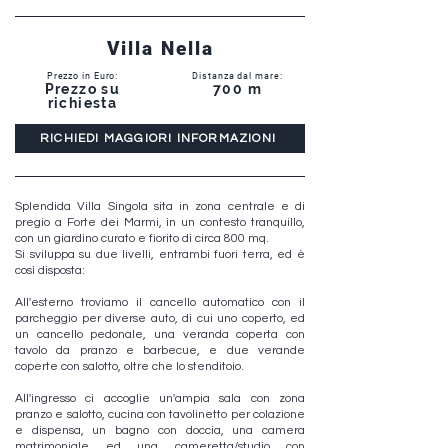
Villa Nella
Prezzo in Euro:
Distanza dal mare:
Prezzo su
700 m
richiesta
RICHIEDI MAGGIORI INFORMAZIONI
Splendida Villa Singola sita in zona centrale e di
pregio a Forte dei Marmi, in un contesto tranquillo,
con un giardino curato e fiorito di circa 800 mq.
Si sviluppa su due livelli, entrambi fuori terra, ed è
così disposta:
All'esterno troviamo il cancello automatico con il
parcheggio per diverse auto, di cui uno coperto, ed
un cancello pedonale, una veranda coperta con
tavolo da pranzo e barbecue, e due verande
coperte con salotto, oltre che lo stenditoio.
All'ingresso ci accoglie un'ampia sala con zona
pranzo e salotto, cucina con tavolinetto per colazione
e dispensa, un bagno con doccia, una camera
matrimoniale ed una cameretta/studio con