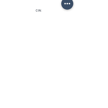
CIN:
IT00000000000
SERVIZI
DISPONIBILITÀ
FORTE DEI MARMI (LU)
Via Provinciale, 60
Cap. 55042
Lorenzo:
+39 345 3411500
Matteo: +39 353 3204720
Telefono: +39 0584 345992
email:
info@agenziahorizon.com
SEGUICI