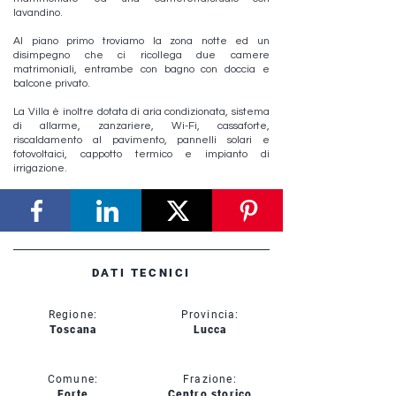
lavandino.
Al piano primo troviamo la zona notte ed un
disimpegno che ci ricollega due camere
matrimoniali, entrambe con bagno con doccia e
balcone privato.
La Villa è inoltre dotata di aria condizionata, sistema
di allarme, zanzariere, Wi-Fi, cassaforte,
riscaldamento al pavimento, pannelli solari e
fotovoltaici, cappotto termico e impianto di
irrigazione.
DATI TECNICI
Regione:
Provincia:
Toscana
Lucca
Comune:
Frazione:
Forte
Centro storico