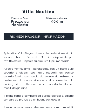
Villa Nautica
Prezzo in Euro:
Distanza dal mare:
Prezzo su
900 m
richiesta
RICHIEDI MAGGIORI INFORMAZIONI
Splendida Villa Singola di recente costruzione sita in
zona centrale a Forte dei Marmi e disponibile per
l'affitto estivo. Disposta su due livelli più mansarda:
All'esterno troviamo il parcheggio, con un posto auto
coperto e diversi posti auto scoperti, un portico
coperto fornito con tavolo da pranzo da esterno e
barbecue, dal quale si accede direttamente alla
cucina, ed un ulteriore portico coperto fornito con
mobili da giardino.
Il piano terra è composto da cucina abitabile, salotto
con sala da pranzo ed un bagno con doccia.
Il piano primo comprende due camere matrimoniali,