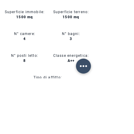
Superficie immobile:
Superficie terreno:
1500 mq
1500 mq
N° camere:
N° bagni:
4
3
N° posti letto:
Classe energetica:
8
A++
Tipo di affitto:
Affitto Mensile
CIN:
IT00000000000
SERVIZI