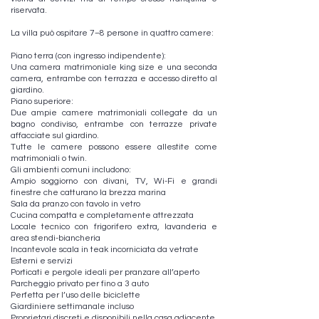
riservata.
La villa può ospitare 7–8 persone in quattro camere:
Piano terra (con ingresso indipendente):
Una camera matrimoniale king size e una seconda
camera, entrambe con terrazza e accesso diretto al
giardino.
Piano superiore:
Due ampie camere matrimoniali collegate da un
bagno condiviso, entrambe con terrazze private
affacciate sul giardino.
Tutte le camere possono essere allestite come
matrimoniali o twin.
Gli ambienti comuni includono:
Ampio soggiorno con divani, TV, Wi-Fi e grandi
finestre che catturano la brezza marina
Sala da pranzo con tavolo in vetro
Cucina compatta e completamente attrezzata
Locale tecnico con frigorifero extra, lavanderia e
area stendi-biancheria
Incantevole scala in teak incorniciata da vetrate
Esterni e servizi
Porticati e pergole ideali per pranzare all’aperto
Parcheggio privato per fino a 3 auto
Perfetta per l’uso delle biciclette
Giardiniere settimanale incluso
Proprietari discreti e disponibili nella casa adiacente