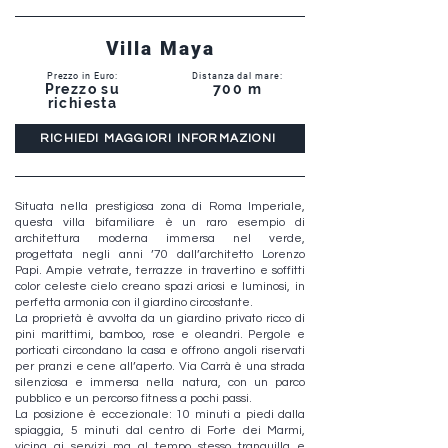
Villa Maya
Prezzo in Euro:
Distanza dal mare:
Prezzo su
700 m
richiesta
RICHIEDI MAGGIORI INFORMAZIONI
Situata nella prestigiosa zona di Roma Imperiale,
questa villa bifamiliare è un raro esempio di
architettura moderna immersa nel verde,
progettata negli anni ’70 dall’architetto Lorenzo
Papi. Ampie vetrate, terrazze in travertino e soffitti
color celeste cielo creano spazi ariosi e luminosi, in
perfetta armonia con il giardino circostante.
La proprietà è avvolta da un giardino privato ricco di
pini marittimi, bamboo, rose e oleandri. Pergole e
porticati circondano la casa e offrono angoli riservati
per pranzi e cene all’aperto. Via Carrà è una strada
silenziosa e immersa nella natura, con un parco
pubblico e un percorso fitness a pochi passi.
La posizione è eccezionale: 10 minuti a piedi dalla
spiaggia, 5 minuti dal centro di Forte dei Marmi,
vicina ai servizi ma al tempo stesso tranquilla e