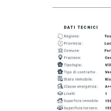
DATI TECNICI
Regione:
To
Provincia:
Lu
Comune:
For
Frazione:
Cen
Tipologia:
Vil
Tipo di contratto:
Ven
Stato immobile:
Ris
Classe energetica:
A+
Livelli:
1
Superficie immobile:
15
Superficie terreno:
15