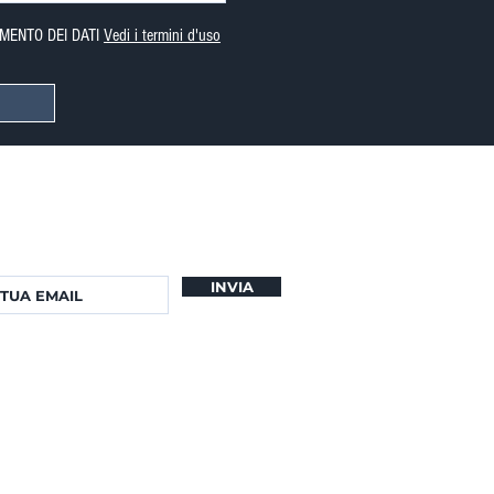
MENTO DEI DATI
Vedi i termini d'uso
er iscriverti alla mia newsletter.
namenti sulle nuove proprietà.
INVIA
 PRESO VISIONE DELL'INFORMATIVA SULLA PRIVACY E
USO E AL TRATTAMENTO DEI DATI
Vedi i termini d'uso