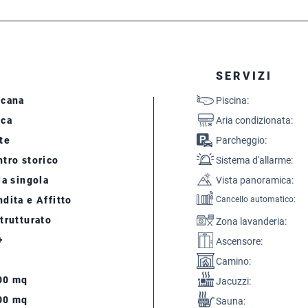
SERVIZI
scana
Piscina:
cca
Aria condizionata:
te
Parcheggio:
tro storico
Sistema d'allarme:
la singola
Vista panoramica:
dita e Affitto
Cancello automatico:
trutturato
Zona lavanderia:
+
Ascensore:
Camino:
00 mq
Jacuzzi:
00 mq
Sauna: