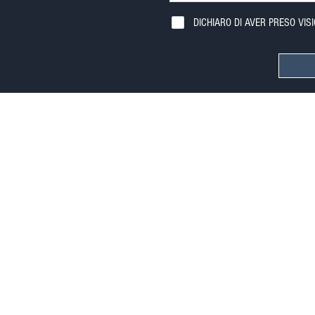
DICHIARO DI AVER PRESO VIS
Informativa sulla Privacy, GDPR 2016/679
HORIZON S.R.L. | P.I. 02772000465
Copyright © 2026 | foto e testi di propriet
Lorenzo Giannaccini | Inc. All Rights Res
Copyright © | Photos and texts owned by Agenzi
Giannaccini Lorenzo | Inc. All Rights Reserved.