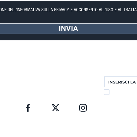
IONE DELL'INFORMATIVA SULLA PRIVACY E ACCONSENTO ALL'USO E AL TRATTA
INVIA
FORTE DEI MARMI (LU)
NEWSLETTER
Via Provinciale, 60
Completa il form p
Cap. 55042
Riceverai aggior
Lorenzo: +39 345 3411500
Matteo: +39 353 3204720
Telefono: +39 0584 345992
email:
info@agenziahorizon.com
DICHIARO DI AVER
ACCONSENTO ALL'
SEGUICI
à di
erved.
a Horizon di