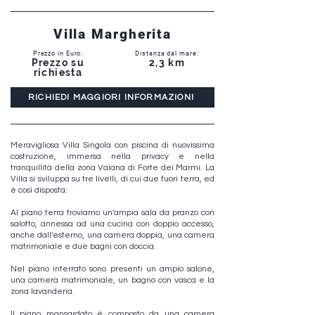
Villa Margherita
Prezzo in Euro:
Distanza dal mare:
Prezzo su
2,3 km
richiesta
RICHIEDI MAGGIORI INFORMAZIONI
Meravigliosa Villa Singola con piscina di nuovissima
costruzione, immersa nella privacy e nella
tranquillità della zona Vaiana di Forte dei Marmi. La
Villa si sviluppa su tre livelli, di cui due fuori terra, ed
è così disposta:
Al piano terra troviamo un'ampia sala da pranzo con
salotto, annessa ad una cucina con doppio accesso,
anche dall'esterno, una camera doppia, una camera
matrimoniale e due bagni con doccia.
Nel piano interrato sono presenti un ampio salone,
una camera matrimoniale, un bagno con vasca e la
zona lavanderia.
Il piano mansardato è composto da una camera