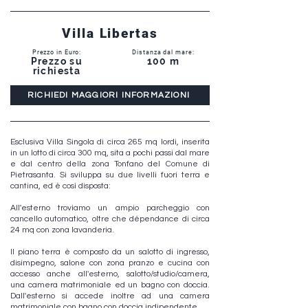
Villa Libertas
Prezzo in Euro:
Distanza dal mare:
Prezzo su
100 m
richiesta
RICHIEDI MAGGIORI INFORMAZIONI
Esclusiva Villa Singola di circa 265 mq lordi, inserita
in un lotto di circa 300 mq, sita a pochi passi dal mare
e dal centro della zona Tonfano del Comune di
Pietrasanta. Si sviluppa su due livelli fuori terra e
cantina, ed è così disposta:
All'esterno troviamo un ampio parcheggio con
cancello automatico, oltre che dépendance di circa
24 mq con zona lavanderia.
Il piano terra è composto da un salotto di ingresso,
disimpegno, salone con zona pranzo e cucina con
accesso anche all'esterno, salotto/studio/camera,
una camera matrimoniale ed un bagno con doccia.
Dall'esterno si accede inoltre ad una camera
matrimoniale con bagno con doccia indipendente.