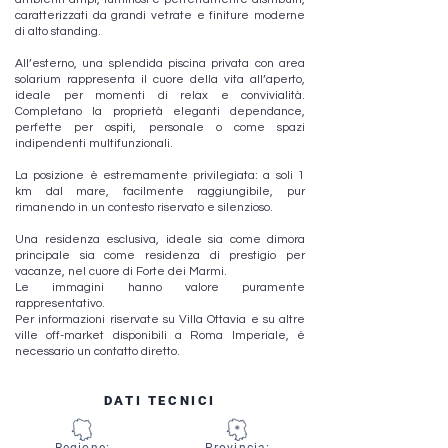
caratterizzati da grandi vetrate e finiture moderne
di alto standing.
All’esterno, una splendida piscina privata con area
solarium rappresenta il cuore della vita all’aperto,
ideale per momenti di relax e convivialità.
Completano la proprietà eleganti dependance,
perfette per ospiti, personale o come spazi
indipendenti multifunzionali.
La posizione è estremamente privilegiata: a soli 1
km dal mare, facilmente raggiungibile, pur
rimanendo in un contesto riservato e silenzioso.
Una residenza esclusiva, ideale sia come dimora
principale sia come residenza di prestigio per
vacanze, nel cuore di Forte dei Marmi.
Le immagini hanno valore puramente
rappresentativo.
Per informazioni riservate su Villa Ottavia e su altre
ville off-market disponibili a Roma Imperiale, è
necessario un contatto diretto.
DATI TECNICI