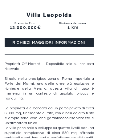
Villa Leopolda
Prezzo in Euro:
Distanza dal mare:
12.000.000
€
1 km
RICHIEDI MAGGIORI INFORMAZIONI
Proprietà Off-Market – Disponibile solo su richiesta
riservata.
Situata nella prestigiosa zona di Roma Imperiale a
Forte dei Marmi, una delle aree più esclusive e
richieste della Versilia, questa villa di lusso è
immersa in un contesto di assoluta privacy e
tranquillità.
La proprietà è circondata da un parco privato di circa
6.000 mq, finemente curato, con alberi ad alto fusto
e ampie zone verdi che garantiscono riservatezza e
un’atmosfera unica.
La villa principale si sviluppa su quattro livelli per una
superficie complessiva di circa 550 mq, offrendo
ambienti ampi, luminosi e perfettamente distribuiti,