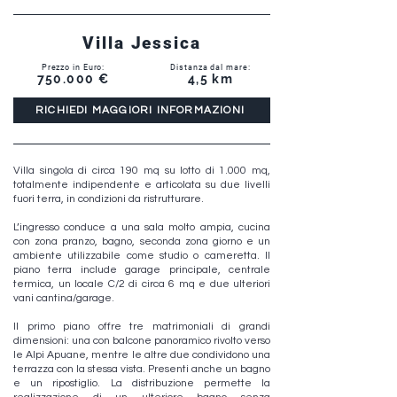
Villa Jessica
Prezzo in Euro:
Distanza dal mare:
750.000 €
4,5 km
RICHIEDI MAGGIORI INFORMAZIONI
Villa singola di circa 190 mq su lotto di 1.000 mq,
totalmente indipendente e articolata su due livelli
fuori terra, in condizioni da ristrutturare.
L’ingresso conduce a una sala molto ampia, cucina
con zona pranzo, bagno, seconda zona giorno e un
ambiente utilizzabile come studio o cameretta. Il
piano terra include garage principale, centrale
termica, un locale C/2 di circa 6 mq e due ulteriori
vani cantina/garage.
Il primo piano offre tre matrimoniali di grandi
dimensioni: una con balcone panoramico rivolto verso
le Alpi Apuane, mentre le altre due condividono una
terrazza con la stessa vista. Presenti anche un bagno
e un ripostiglio. La distribuzione permette la