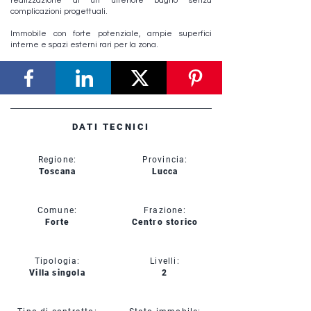
realizzazione di un ulteriore bagno senza
complicazioni progettuali.
Immobile con forte potenziale, ampie superfici
interne e spazi esterni rari per la zona.
DATI TECNICI
Regione:
Provincia:
Toscana
Lucca
Comune:
Frazione:
Forte
Centro storico
Tipologia:
Livelli:
Villa singola
2