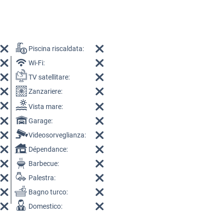
Piscina riscaldata:
Wi-Fi:
TV satellitare:
Zanzariere:
Vista mare:
Garage:
Videosorveglianza:
Dépendance:
Barbecue:
Palestra:
Bagno turco:
Domestico: