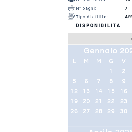
N° bagni:
7
Tipo di affitto:
Aff
DISPONIBILITÀ
Gennaio 20
L
M
M
G
V
1
2
5
6
7
8
9
12
13
14
15
16
19
20
21
22
23
26
27
28
29
30