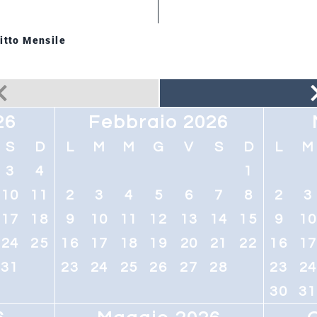
itto Mensile
26
Febbraio 2026
S
D
L
M
M
G
V
S
D
L
M
3
4
1
10
11
2
3
4
5
6
7
8
2
3
17
18
9
10
11
12
13
14
15
9
1
24
25
16
17
18
19
20
21
22
16
1
31
23
24
25
26
27
28
23
2
30
31