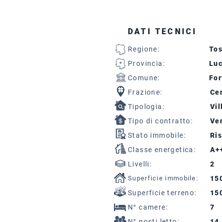
DATI TECNICI
Regione:
To
Provincia:
Lu
Comune:
For
Frazione:
Cen
Tipologia:
Vil
Tipo di contratto:
Ven
Stato immobile:
Ris
Classe energetica:
A+
Livelli:
2
Superficie immobile:
15
Superficie terreno:
15
N° camere:
7
N° posti letto:
14