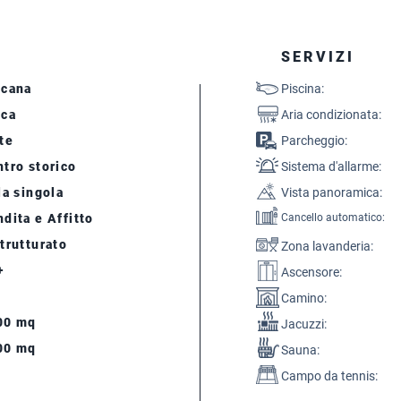
SERVIZI
scana
Piscina:
cca
Aria condizionata:
te
Parcheggio:
tro storico
Sistema d'allarme:
la singola
Vista panoramica:
dita e Affitto
Cancello automatico:
trutturato
Zona lavanderia:
+
Ascensore:
Camino:
00 mq
Jacuzzi:
00 mq
Sauna:
Campo da tennis: