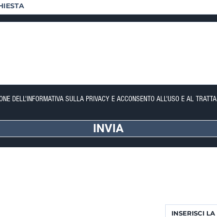
IONE DELL'INFORMATIVA SULLA PRIVACY E ACCONSENTO ALL'USO E AL TRATTA
INVIA
FORTE DEI MARMI (LU)
NEWSLETTER
Via Provinciale, 60
Completa il form p
Cap. 55042
Riceverai aggior
Lorenzo: +39 345 3411500
Matteo: +39 353 3204720