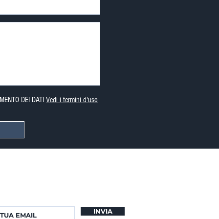
MENTO DEI DATI
Vedi i termini d'uso
er iscriverti alla mia newsletter.
namenti sulle nuove proprietà.
INVIA