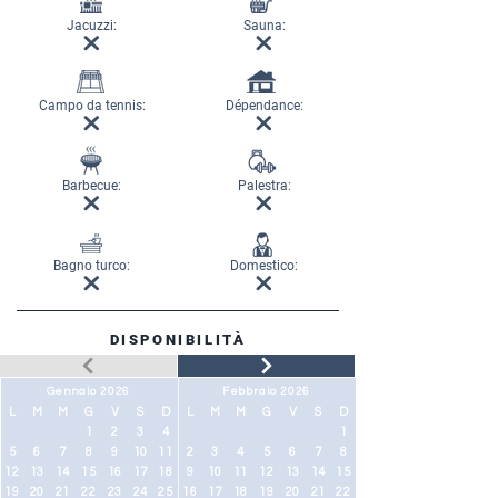
Jacuzzi:
Sauna:
Campo da tennis:
Dépendance:
Barbecue:
Palestra:
Bagno turco:
Domestico:
DISPONIBILITÀ
Gennaio 2026
Febbraio 2026
L
M
M
G
V
S
D
L
M
M
G
V
S
D
1
2
3
4
1
5
6
7
8
9
10
11
2
3
4
5
6
7
8
12
13
14
15
16
17
18
9
10
11
12
13
14
15
19
20
21
22
23
24
25
16
17
18
19
20
21
22