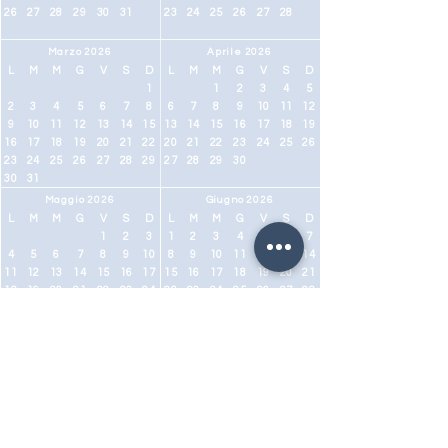
26
27
28
29
30
31
23
24
25
26
27
28
Marzo 2026
Aprile 2026
L
M
M
G
V
S
D
L
M
M
G
V
S
D
1
1
2
3
4
5
2
3
4
5
6
7
8
6
7
8
9
10
11
12
9
10
11
12
13
14
15
13
14
15
16
17
18
19
16
17
18
19
20
21
22
20
21
22
23
24
25
26
23
24
25
26
27
28
29
27
28
29
30
30
31
Maggio 2026
Giugno 2026
L
M
M
G
V
S
D
L
M
M
G
V
S
D
1
2
3
1
2
3
4
5
6
7
4
5
6
7
8
9
10
8
9
10
11
12
13
14
11
12
13
14
15
16
17
15
16
17
18
19
20
21
18
19
20
21
22
23
24
22
23
24
25
26
27
28
25
26
27
28
29
30
31
29
30