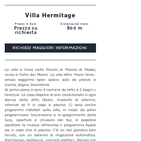
Villa Hermitage
Prezzo in Euro:
Distanza dal mare:
Prezzo su
800 m
richiesta
RICHIEDI MAGGIORI INFORMAZIONI
La villa si trova nella Ronchi di Marina di Massa,
vicino a Forte dei Marmi. La villa offre: Piano terra :
ampio soggiorno open space, sala da pranzo e
cucina, bagno, lavanderia.
Al primo piano ci sono 4 camere da letto e 2 bagni +
terrazze. La casa dispone di aria condizionata in ogni
stanza della ditta Daikin, impianto di allarme,
internet wi fi in casa e piscina. Ci sono anche
programmi installati sulla villa, in modo da poter
programmare l'accensione e lo spegnimento della
luce, apertura e chiusura dei bui, è possibile
ascoltare la musica attraverso il programma Apple
sia in casa che in piscina. C'è un bel giardino ben
tenuto, con un sistema di irrigazione automatico.
Parcheggio, barbecue, cancelli elettrici. Piscina con