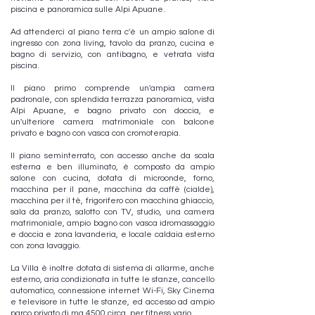
piscina e panoramica sulle Alpi Apuane.
Ad attenderci al piano terra c'è un ampio salone di
ingresso con zona living, tavolo da pranzo, cucina e
bagno di servizio, con antibagno, e vetrata vista
piscina.
Il piano primo comprende un'ampia camera
padronale, con splendida terrazza panoramica, vista
Alpi Apuane, e bagno privato con doccia, e
un'ulteriore camera matrimoniale con balcone
privato e bagno con vasca con cromoterapia.
Il piano seminterrato, con accesso anche da scala
esterna e ben illuminato, è composto da ampio
salone con cucina, dotata di microonde, forno,
macchina per il pane, macchina da caffè (cialde),
macchina per il tè, frigorifero con macchina ghiaccio,
sala da pranzo, salotto con TV, studio, una camera
matrimoniale, ampio bagno con vasca idromassaggio
e doccia e zona lavanderia, e locale caldaia esterno
con zona lavaggio.
La Villa è inoltre dotata di sistema di allarme, anche
esterno, aria condizionata in tutte le stanze, cancello
automatico, connessione internet Wi-Fi, Sky Cinema
e televisore in tutte le stanze, ed accesso ad ampio
parco privato di mq 4500 circa, per fitness vario.