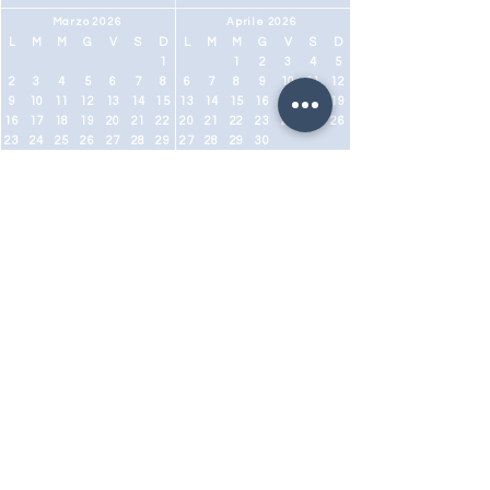
Marzo 2026
Aprile 2026
L
M
M
G
V
S
D
L
M
M
G
V
S
D
1
1
2
3
4
5
2
3
4
5
6
7
8
6
7
8
9
10
11
12
9
10
11
12
13
14
15
13
14
15
16
17
18
19
16
17
18
19
20
21
22
20
21
22
23
24
25
26
23
24
25
26
27
28
29
27
28
29
30
30
31
Maggio 2026
Giugno 2026
L
M
M
G
V
S
D
L
M
M
G
V
S
D
1
2
3
1
2
3
4
5
6
7
4
5
6
7
8
9
10
8
9
10
11
12
13
14
11
12
13
14
15
16
17
15
16
17
18
19
20
21
18
19
20
21
22
23
24
22
23
24
25
26
27
28
25
26
27
28
29
30
31
29
30