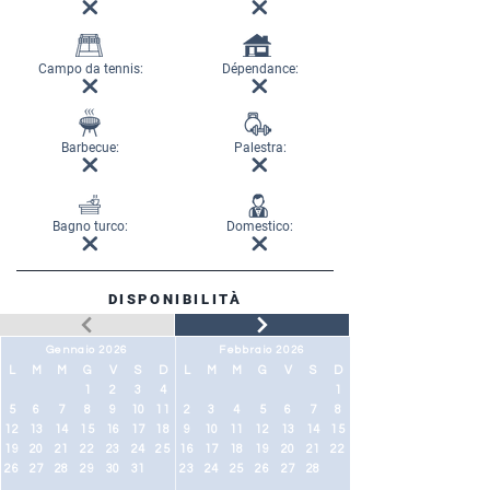
Campo da tennis:
Dépendance:
Barbecue:
Palestra:
Bagno turco:
Domestico:
DISPONIBILITÀ
Gennaio 2026
Febbraio 2026
L
M
M
G
V
S
D
L
M
M
G
V
S
D
1
2
3
4
1
5
6
7
8
9
10
11
2
3
4
5
6
7
8
12
13
14
15
16
17
18
9
10
11
12
13
14
15
19
20
21
22
23
24
25
16
17
18
19
20
21
22
26
27
28
29
30
31
23
24
25
26
27
28