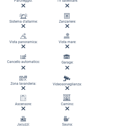
Parcheggio:
TV satellitare:
Sistema d'allarme:
Zanzariere:
Vista panoramica:
Vista mare:
Cancello automatico:
Garage:
Zona lavanderia:
Videosorveglianza:
Ascensore:
Camino:
Jacuzzi:
Sauna: