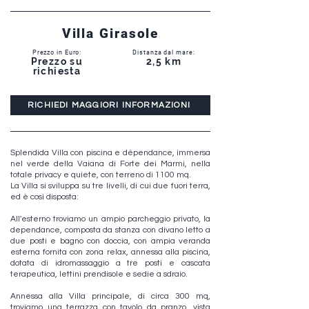
Villa Girasole
Prezzo in Euro:
Distanza dal mare:
Prezzo su
2,5 km
richiesta
RICHIEDI MAGGIORI INFORMAZIONI
Splendida Villa con piscina e dépendance, immersa
nel verde della Vaiana di Forte dei Marmi, nella
totale privacy e quiete, con terreno di 1100 mq.
La Villa si sviluppa su tre livelli, di cui due fuori terra,
ed è così disposta:
All'esterno troviamo un ampio parcheggio privato, la
dependance, composta da stanza con divano letto a
due posti e bagno con doccia, con ampia veranda
esterna fornita con zona relax, annessa alla piscina,
dotata di idromassaggio a tre posti e cascata
terapeutica, lettini prendisole e sedie a sdraio.
Annessa alla Villa principale, di circa 300 mq,
troviamo una terrazza con tavolo da pranzo, vista