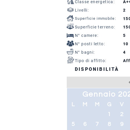
Classe energetica:
A+
Livelli:
2
Superficie immobile:
15
Superficie terreno:
15
N° camere:
5
N° posti letto:
10
N° bagni:
4
Tipo di affitto:
Aff
DISPONIBILITÀ
Gennaio 20
L
M
M
G
V
1
2
5
6
7
8
9