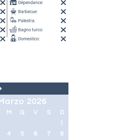
Dépendance:
Barbecue:
Palestra:
Bagno turco:
Domestico:
Marzo 2026
M
G
V
S
D
1
4
5
6
7
8