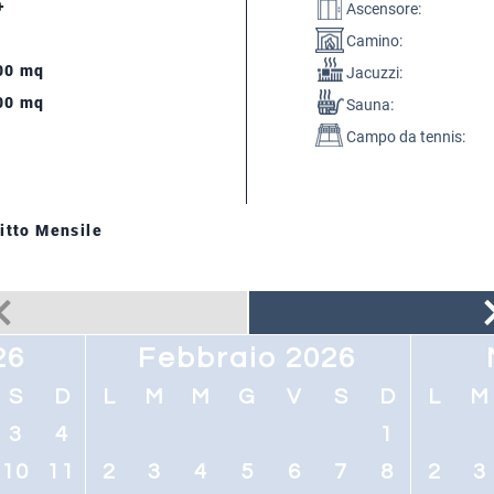
+
Ascensore:
Camino:
00 mq
Jacuzzi:
00 mq
Sauna:
Campo da tennis:
itto Mensile
26
Febbraio 2026
S
D
L
M
M
G
V
S
D
L
M
3
4
1
10
11
2
3
4
5
6
7
8
2
3