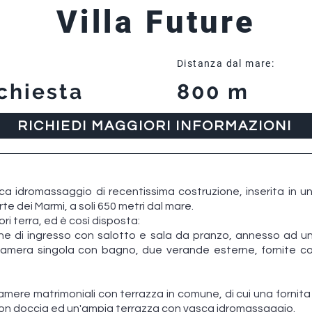
Villa Future
Distanza dal mare:
chiesta
800 m
RICHIEDI MAGGIORI INFORMAZIONI
ca idromassaggio di recentissima costruzione, inserita in 
rte dei Marmi, a soli 650 metri dal mare.
fuori terra, ed è così disposta:
one di ingresso con salotto e sala da pranzo, annesso ad u
amera singola con bagno, due verande esterne, fornite co
ere matrimoniali con terrazza in comune, di cui una fornita 
n doccia ed un'ampia terrazza con vasca idromassaggio.