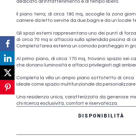
dedicato all'intrattenimento e al tempo libero.
Il piano terra, di circa 180 mq, accoglie la zona gio
camere da letto servite da due bagni e da un locale te
Gli spazi esterni rappresentano uno dei punti di for
di circa 70 mq si affaccia sulla splendida piscina di c
Completa l'area esterna un comodo parcheggio in grad
Al primo piano, di circa 170 mq, trovano spazio sei c
che donano luminosità e affacci privilegiati agli ambie
Completa la villa un ampio piano sottotetto di circa 
ideale come spazio multifunzionale da personalizzare
Una residenza unica, caratterizzata da generose metr
chi ricerca esclusività, comfort e riservatezza.
DISPONIBILITÀ