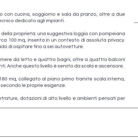
rno con cucina, soggiorno e sala da pranzo, oltre a due
cnico dedicato agli impianti.
za della proprietà: una suggestiva loggia con pompeiana
irca 100 mq, inserita in un contesto di assoluta privacy.
o di ospitare fino a sei autovetture.
amere da letto e quattro bagni, oltre a quattro balconi
nti. Anche questo livello è servito da scala e ascensore.
180 mq, collegato al piano primo tramite scala interna,
 secondo le proprie esigenze.
ature, dotazioni di alto livello e ambienti pensati per