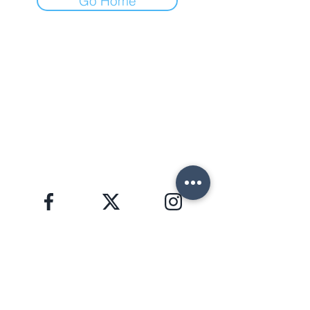
Go Home
FORTE DEI MARMI (LU)
Via Provinciale, 60
Cap. 55042
Lorenzo:
+39 345 3411500
Matteo: +39 353 3204720
Telefono: +39 0584 345992
email:
info@agenziahorizon.com
SEGUICI
Informativa sulla Privacy, GDPR 2016/679
HORIZON S.R.L. | P.I.
02772000465
Copyright © 2026 | foto e testi di proprietà di
Lorenzo Giannaccini | Inc. All Rights Reserved.
NEWSLETTER