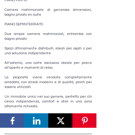
PIANO PRIMO
Camera matrimoniale di generose dimensioni,
bagno privato en suite
PIANO SEMINTERRATO
Due ampie camere matrimoniali, entrambe con
bagno privato
Spazi ottimamente distribuiti, ideali per ospiti o per
una soluzione indipendente
All’esterno, una corte esclusiva ideale per pranzi
all’aperto e momenti di relax.
La proprietà viene venduta completamente
arredata, con arredi moderni e di qualità, pronti per
essere utilizzati.
Un immobile unico nel suo genere, perfetto per chi
cerca indipendenza, comfort e stile in una zona
altamente richiesta.