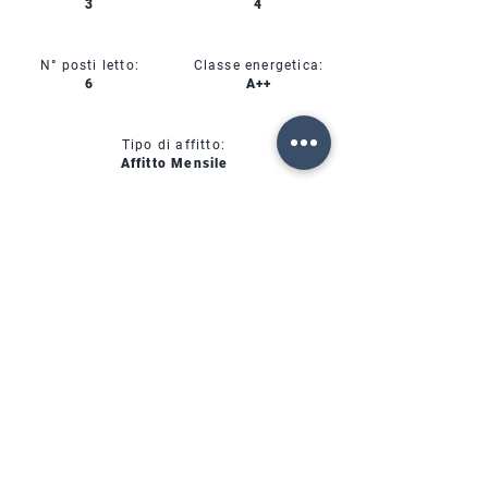
3
4
N° posti letto:
Classe energetica:
6
A++
Tipo di affitto:
Affitto Mensile
CIN:
IT00000000000
SERVIZI
DISPONIBILITÀ