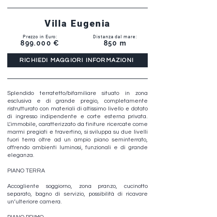
Villa Eugenia
Prezzo in Euro:
Distanza dal mare:
899.000 €
850 m
RICHIEDI MAGGIORI INFORMAZIONI
Splendido terratetto/bifamiliare situato in zona
esclusiva e di grande pregio, completamente
ristrutturato con materiali di altissimo livello e dotato
di ingresso indipendente e corte esterna privata.
L’immobile, caratterizzato da finiture ricercate come
marmi pregiati e travertino, si sviluppa su due livelli
fuori terra oltre ad un ampio piano seminterrato,
offrendo ambienti luminosi, funzionali e di grande
eleganza.
PIANO TERRA
Accogliente soggiorno, zona pranzo, cucinotto
separato, bagno di servizio, possibilità di ricavare
un’ulteriore camera.