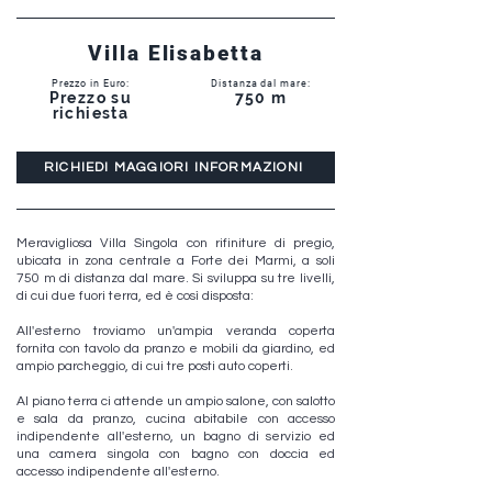
Villa Elisabetta
Prezzo in Euro:
Distanza dal mare:
Prezzo su
750 m
richiesta
RICHIEDI MAGGIORI INFORMAZIONI
Meravigliosa Villa Singola con rifiniture di pregio,
ubicata in zona centrale a Forte dei Marmi, a soli
750 m di distanza dal mare. Si sviluppa su tre livelli,
di cui due fuori terra, ed è così disposta:
All'esterno troviamo un'ampia veranda coperta
fornita con tavolo da pranzo e mobili da giardino, ed
ampio parcheggio, di cui tre posti auto coperti.
Al piano terra ci attende un ampio salone, con salotto
e sala da pranzo, cucina abitabile con accesso
indipendente all'esterno, un bagno di servizio ed
una camera singola con bagno con doccia ed
accesso indipendente all'esterno.