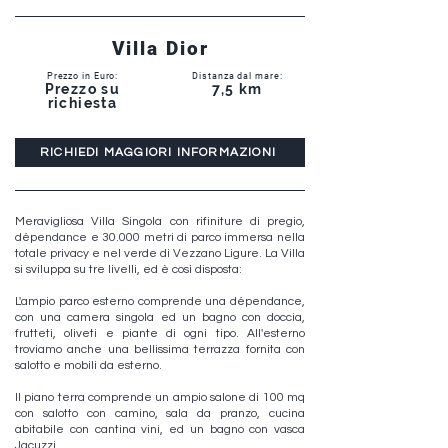
Villa Dior
Prezzo in Euro:
Distanza dal mare:
Prezzo su
7,5 km
richiesta
RICHIEDI MAGGIORI INFORMAZIONI
Meravigliosa Villa Singola con rifiniture di pregio,
dépendance e 30.000 metri di parco immersa nella
totale privacy e nel verde di Vezzano Ligure. La Villa
si sviluppa su tre livelli, ed è così disposta:
L'ampio parco esterno comprende una dépendance,
con una camera singola ed un bagno con doccia,
frutteti, oliveti e piante di ogni tipo. All'esterno
troviamo anche una bellissima terrazza fornita con
salotto e mobili da esterno.
Il piano terra comprende un ampio salone di 100 mq
con salotto con camino, sala da pranzo, cucina
abitabile con cantina vini, ed un bagno con vasca
Jacuzzi.