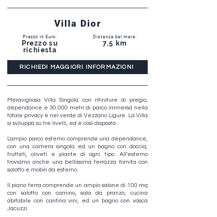
Villa Dior
Prezzo in Euro:
Distanza dal mare:
Prezzo su
7,5 km
richiesta
RICHIEDI MAGGIORI INFORMAZIONI
Meravigliosa Villa Singola con rifiniture di pregio,
dépendance e 30.000 metri di parco immersa nella
totale privacy e nel verde di Vezzano Ligure. La Villa
si sviluppa su tre livelli, ed è così disposta:
L'ampio parco esterno comprende una dépendance,
con una camera singola ed un bagno con doccia,
frutteti, oliveti e piante di ogni tipo. All'esterno
troviamo anche una bellissima terrazza fornita con
salotto e mobili da esterno.
Il piano terra comprende un ampio salone di 100 mq
con salotto con camino, sala da pranzo, cucina
abitabile con cantina vini, ed un bagno con vasca
Jacuzzi.