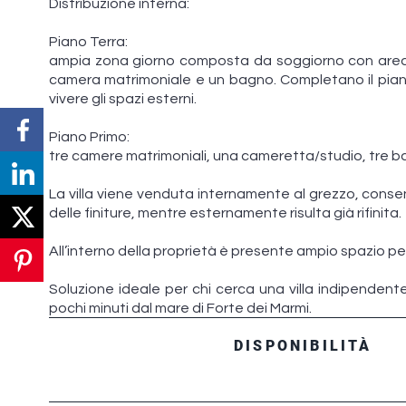
Distribuzione interna:
Piano Terra:
ampia zona giorno composta da soggiorno con area 
camera matrimoniale e un bagno. Completano il pian
vivere gli spazi esterni.
Piano Primo:
tre camere matrimoniali, una cameretta/studio, tre ba
La villa viene venduta internamente al grezzo, cons
delle finiture, mentre esternamente risulta già rifinita.
All’interno della proprietà è presente ampio spazio per
Soluzione ideale per chi cerca una villa indipendente
pochi minuti dal mare di Forte dei Marmi.
DISPONIBILITÀ