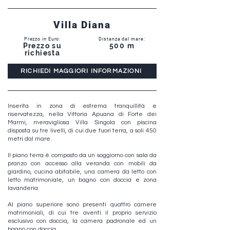
Villa Diana
Prezzo in Euro:
Distanza dal mare:
Prezzo su
500 m
richiesta
RICHIEDI MAGGIORI INFORMAZIONI
Inserita in zona di estrema tranquillità e
riservatezza, nella Vittoria Apuana di Forte dei
Marmi, meravigliosa Villa Singola con piscina
disposta su tre livelli, di cui due fuori terra, a soli 450
metri dal mare.
Il piano terra è composto da un soggiorno con sala da
pranzo con accesso alla veranda con mobili da
giardino, cucina abitabile, una camera da letto con
letto matrimoniale, un bagno con doccia e zona
lavanderia.
Al piano superiore sono presenti quattro camere
matrimoniali, di cui tre aventi il proprio servizio
esclusivo con doccia, la camera padronale ed un
bagno con doccia.