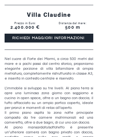
Villa Claudine
Prezzo in Euro:
Distanza dal mare:
2.400.000
€
500 m
RICHIEDI MAGGIORI INFORMAZIONI
Nel cuore di Forte dei Marmi, a circa 500 metri dal
mare e a pochi passi dal centro storico, proponiamo
elegante porzione di villa bifamiliare di ampia
metratura, completamente ristrutturata in classe A3,
e inserita in contesto centrale e riservato.
L’immobile si sviluppa su tre livelli. Al piano terra si
apre una luminosa zona giorno con soggiorno e
cucina in open space, oltre a un bagno con doccia; il
tutto affacciato su un ampio portico coperto, ideale
per pranzi e momenti di relax all’aperto.
Il primo piano ospita la zona notte principale
composta da tre camere matrimoniali ed una
cameretta, oltre a due bagni, di cui uno con doccia.
Al piano mansardato/sottotetto è presente
un’ulteriore camera con bagno privato con doccia,