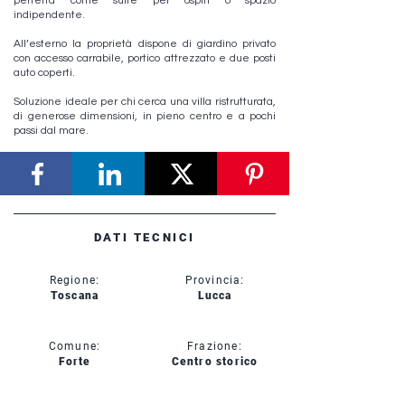
perfetta come suite per ospiti o spazio
indipendente.
All’esterno la proprietà dispone di giardino privato
con accesso carrabile, portico attrezzato e due posti
auto coperti.
Soluzione ideale per chi cerca una villa ristrutturata,
di generose dimensioni, in pieno centro e a pochi
passi dal mare.
DATI TECNICI
Regione:
Provincia:
Toscana
Lucca
Comune:
Frazione:
Forte
Centro storico