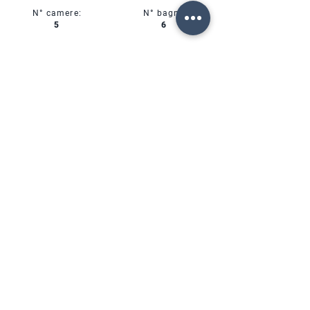
N° camere:
N° bagni:
5
6
N° posti letto:
Classe energetica:
10
A++
Tipo di affitto:
Affitto Mensile
CIN:
IT00000000000
SERVIZI
DISPONIBILITÀ