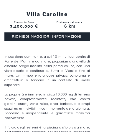
Villa Caroline
Prezzo in Euro:
Distanza dal mare:
3.400.000
€
6 km
RICHIEDI MAGGIORI INFORMAZIONI
In posizione dominante, a soli 10 minuti dal centro di
Forte dei Marmi e dal mare, proponiamo una villa di
assoluto pregio inserita nella prima collina, con una
vista aperta e continua su tutta la Versilia fino al
mare. Un immobile raro, dove privacy, panorama e
architettura si fondono in un contesto di livello
superiore.
La proprietà è immersa in circa 10.000 mq di terreno
privato, completamente recintato, che ospita
giardini curati, zone relax, area barbecue e ampi
spazi esterni vivibili in ogni momento della giornata.
L’accesso è indipendente e garantisce massima
riservatezza.
Il fulcro degli esterni è la piscina a sfioro vista mare,