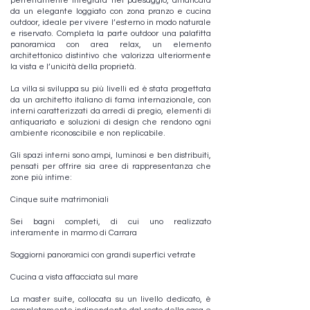
perfettamente integrata nel paesaggio, affiancata
da un elegante loggiato con zona pranzo e cucina
outdoor, ideale per vivere l’esterno in modo naturale
e riservato. Completa la parte outdoor una palafitta
panoramica con area relax, un elemento
architettonico distintivo che valorizza ulteriormente
la vista e l’unicità della proprietà.
La villa si sviluppa su più livelli ed è stata progettata
da un architetto italiano di fama internazionale, con
interni caratterizzati da arredi di pregio, elementi di
antiquariato e soluzioni di design che rendono ogni
ambiente riconoscibile e non replicabile.
Gli spazi interni sono ampi, luminosi e ben distribuiti,
pensati per offrire sia aree di rappresentanza che
zone più intime:
Cinque suite matrimoniali
Sei bagni completi, di cui uno realizzato
interamente in marmo di Carrara
Soggiorni panoramici con grandi superfici vetrate
Cucina a vista affacciata sul mare
La master suite, collocata su un livello dedicato, è