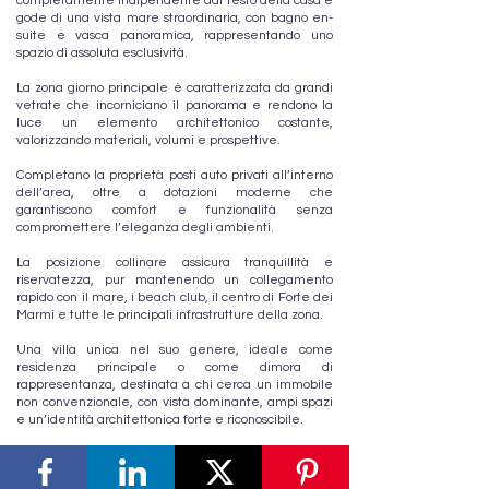
completamente indipendente dal resto della casa e
gode di una vista mare straordinaria, con bagno en-
suite e vasca panoramica, rappresentando uno
spazio di assoluta esclusività.
La zona giorno principale è caratterizzata da grandi
vetrate che incorniciano il panorama e rendono la
luce un elemento architettonico costante,
valorizzando materiali, volumi e prospettive.
Completano la proprietà posti auto privati all’interno
dell’area, oltre a dotazioni moderne che
garantiscono comfort e funzionalità senza
compromettere l’eleganza degli ambienti.
La posizione collinare assicura tranquillità e
riservatezza, pur mantenendo un collegamento
rapido con il mare, i beach club, il centro di Forte dei
Marmi e tutte le principali infrastrutture della zona.
Una villa unica nel suo genere, ideale come
residenza principale o come dimora di
rappresentanza, destinata a chi cerca un immobile
non convenzionale, con vista dominante, ampi spazi
e un’identità architettonica forte e riconoscibile.